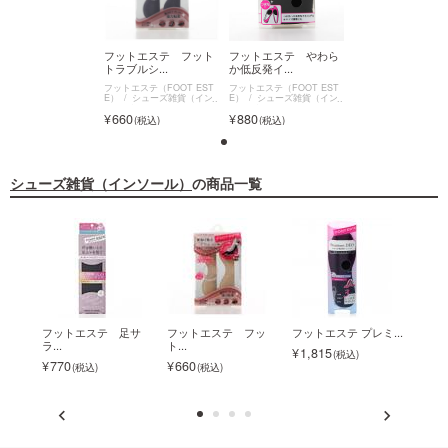
ットエステ やわら
フットエステ フット
フットエステ やわら
フットエステ フ
反発イ...
トラブルシ...
か低反発イ...
トラブルシ...
トエステ（FOOT EST
フットエステ（FOOT EST
フットエステ（FOOT EST
フットエステ（FOOT 
シューズ雑貨（イン
E）
シューズ雑貨（イン
E）
シューズ雑貨（イン
E）
シューズ雑貨（
ル）
ソール）
ソール）
ソール）
80
660
880
660
シューズ雑貨（インソール）
の商品一覧
やわ
フットエステ 足サ
フットエステ フッ
フットエステ プレミ...
フット
ラ...
ト...
1,815
1,5
770
660