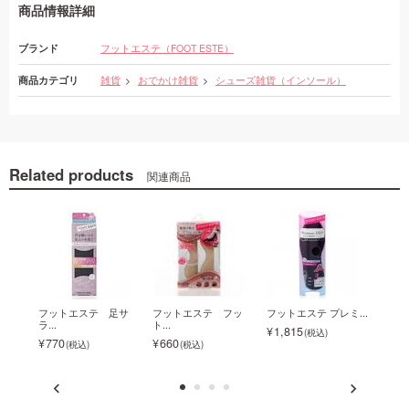
商品情報詳細
ブランド
フットエステ（FOOT ESTE）
商品カテゴリ
雑貨
おでかけ雑貨
シューズ雑貨（インソール）
Related products
関連商品
やわ
フットエステ 足サ
フットエステ フッ
フットエステ プレミ...
フット
ラ...
ト...
1,815
1,5
770
660