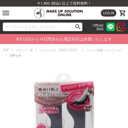
￥1,900 (税込) 以上で送料無料！
menu
LOG IN
Official
search
SNS
ブランドから探す
00
8月12日から14日問合せお電話対応は休業いたします
カテゴリから探す
TOP
ブランド一覧
フットエステ（FOOT ESTE）
シューズ雑貨（インソール）
ブラック
新着商品から探す
ランキングから探す
特集から探す
ビューティジャーナルから探す