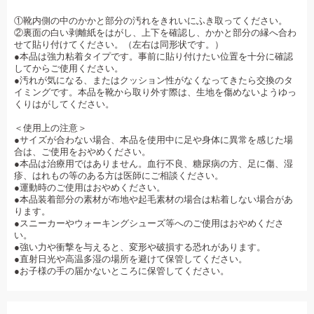
①靴内側の中のかかと部分の汚れをきれいにふき取ってください。
②裏面の白い剥離紙をはがし、上下を確認し、かかと部分の縁へ合わ
せて貼り付けてください。（左右は同形状です。）
●本品は強力粘着タイプです。事前に貼り付けたい位置を十分に確認
してからご使用ください。
●汚れが気になる、またはクッション性がなくなってきたら交換のタ
イミングです。本品を靴から取り外す際は、生地を傷めないようゆっ
くりはがしてください。
＜使用上の注意＞
●サイズが合わない場合、本品を使用中に足や身体に異常を感じた場
合は、ご使用をおやめください。
●本品は治療用ではありません。血行不良、糖尿病の方、足に傷、湿
疹、はれもの等のある方は医師にご相談ください。
●運動時のご使用はおやめください。
●本品装着部分の素材が布地や起毛素材の場合は粘着しない場合があ
ります。
●スニーカーやウォーキングシューズ等へのご使用はおやめくださ
い。
●強い力や衝撃を与えると、変形や破損する恐れがあります。
●直射日光や高温多湿の場所を避けて保管してください。
●お子様の手の届かないところに保管してください。