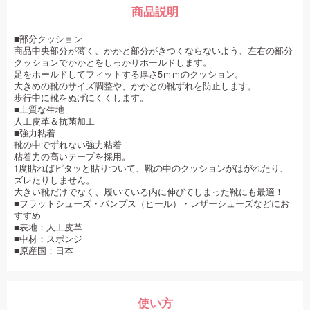
商品説明
■部分クッション
商品中央部分が薄く、かかと部分がきつくならないよう、左右の部分
クッションでかかとをしっかりホールドします。
足をホールドしてフィットする厚さ5ｍｍのクッション。
大きめの靴のサイズ調整や、かかとの靴ずれを防止します。
歩行中に靴をぬげにくくします。
■上質な生地
人工皮革＆抗菌加工
■強力粘着
靴の中でずれない強力粘着
粘着力の高いテープを採用。
1度貼ればピタッと貼りついて、靴の中のクッションがはがれたり、
ズレたりしません。
大きい靴だけでなく、履いている内に伸びてしまった靴にも最適！
■フラットシューズ・パンプス（ヒール）・レザーシューズなどにお
すすめ
■表地：人工皮革
■中材：スポンジ
■原産国：日本
使い方