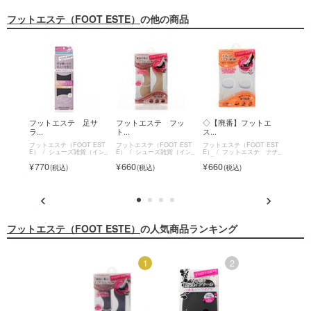
フットエステ（FOOT ESTE）
の他の商品
やわ
フットエステ 足サ
フットエステ フッ
◇【廃番】フットエ
フット
ラ...
ト...
ス...
フットエ
E）
 EST
フットエステ（FOOT EST
フットエステ（FOOT EST
フットエステ（FOOT EST
ソール
（イン
E）
シューズ雑貨（イン
E）
シューズ雑貨（イン
E）
フットエステ ナチ
1,8
ソール）
ソール）
ュラルジェルインソール
770
660
660
フットエステ（FOOT ESTE）
の人気商品ランキング
2
1
2