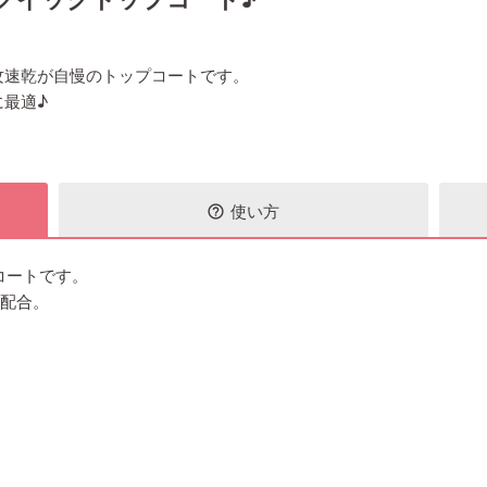
攻速乾が自慢のトップコートです。
最適♪
使い方
help_outline
コートです。
油配合。