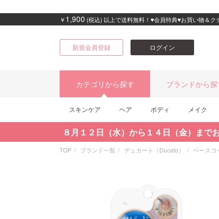
1,900
￥
(税込) 以上で送料無料！♥会員特典♥お買い物＆
新規会員登録
ログイン
カテゴリから探す
ブランドから探
スキンケア
ヘア
ボディ
メイク
８月１２日（水）から１４日（金）まで
TOP
ブランド一覧
デュカート（Ducato）
ベースコ