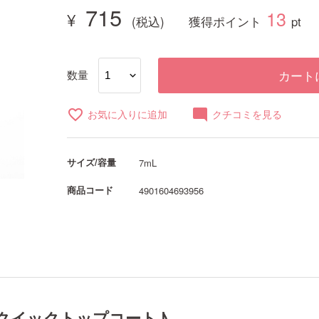
715
13
獲得ポイント
pt
数量
カート
favorite_border
mode_comment
お気に入りに追加
クチコミを見る
サイズ/容量
7mL
商品コード
4901604693956
クイックトップコート♪