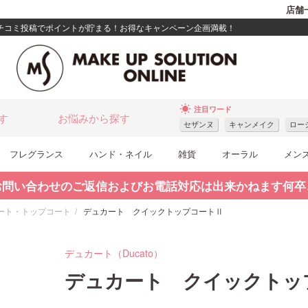
店舗
クチコミ投稿でポイントが貯まる！お得なキャンペーン企画満載！
wb_sunny
注目ワード
す
お悩みから探す
セザンヌ
キャンメイク
ロー
フレグランス
ハンド・ネイル
雑貨
オーラル
メン
お問い合わせのご返信およびお電話対応は出来かねます何卒
ート・トップコート
デュカート クイックトップコートⅡ
デュカート（Ducato）
デュカート クイックトッ