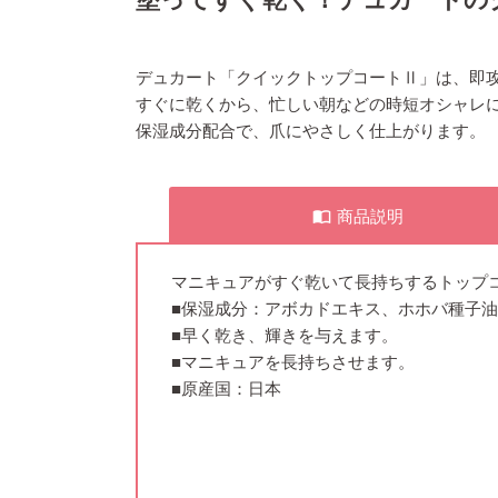
デュカート「クイックトップコートⅡ」は、即
すぐに乾くから、忙しい朝などの時短オシャレに
保湿成分配合で、爪にやさしく仕上がります。
商品説明
import_contacts
マニキュアがすぐ乾いて長持ちするトップ
■保湿成分：アボカドエキス、ホホバ種子
■早く乾き、輝きを与えます。
■マニキュアを長持ちさせます。
■原産国：日本