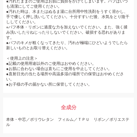
●汚れたままのご使用はお肌に負担をかけてしまいます。パフはいつ
も清潔にしてご使用ください。
●汚れた時は、水またはぬるま湯に台所用中性洗剤をうすく溶かし、
手で優しく押し洗いしてください。十分すすいだ後、水気をとり陰干
ししてください。
※パフ本体・リボンに過度な力を加えないでください。また、強く揉
み洗いしたりねじったりしないでください。破損する恐れがありま
す。
●パフのキメが粗くなってきたり、汚れが極端にひどいようでしたら
新しいものとお取り替えください。
＜使用上の注意＞
●記載の使用用途以外のご使用はおやめください。
●お肌に合わない場合は直ちにご使用を中止してください。
●直射日光の当たる場所や高温多湿の場所での保管はおやめくださ
い。
●お子様の手の届かない所に保管してください。
全成分
本体・中芯／ポリウレタン フィルム／ＴＰＵ リボン／ポリエステ
ル