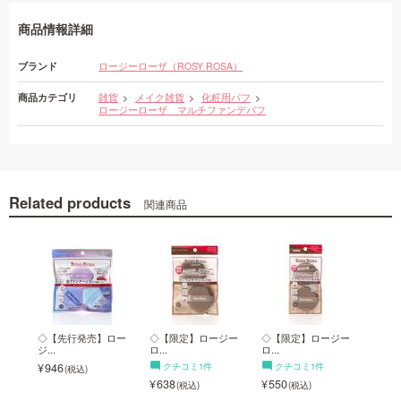
商品情報詳細
ブランド
ロージーローザ（ROSY ROSA）
商品カテゴリ
雑貨
メイク雑貨
化粧用パフ
ロージーローザ マルチファンデパフ
Related products
関連商品
 マ
◇【先行発売】ロー
◇【限定】ロージー
◇【限定】ロージー
◇【
ジ...
ロ...
ロ...
ロ...
946
クチコミ1件
クチコミ1件
ク
638
550
550