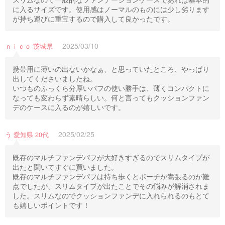
に入るサイズです。使用感はノーマルのものには少し劣ります
が持ち運びに重宝するので購入して良かったです。
2025/03/10
ｎｉｃｏ 茨城県
携帯用に薄いの出ないかなぁ、と思っていたところ、やっぱり
出してくださいましたね。
いつものふっくら分厚いパフの使い勝手は、薄くコンパクトに
なっても変わらず素晴らしい。何と言ってもクッションファン
デのケースに入るのが嬉しいです。
2025/02/25
う 愛知県 20代
既存のマルチファンデパフが大好きすぎるのでスリムタイプが
出たと聞いてすぐに買いました。
既存のマルチファンデパフは持ち歩くとポーチが嵩張るのが難
点でしたが、スリムタイプが出たことでその悩みが解消されま
した。スリムなのでクッションファンデに入れられるのもとて
も嬉しいポイントです！