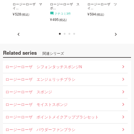
ーロ
ロージーローザ マ
ロージーローザ ス
ロージーローザ ツ
◇ロ
イ...
ポ...
イ...
メ...
528
クチコミ3件
594
ク
495
638
Related series
関連シリーズ
ロージーローザ シフォンタッチスポンジN
ロージーローザ エンジェリッチブラシ
ロージーローザ スポンジ
ロージーローザ モイストスポンジ
ロージーローザ ポイントメイクアップブラシセット
ロージーローザ パウダーファンブラシ