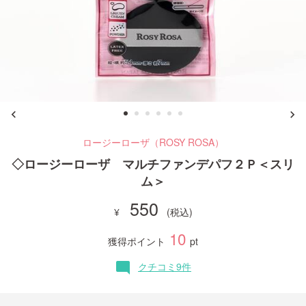
ご利用ガイド
お問い合わせ
ロージーローザ（ROSY ROSA）
ログイン・新規会員登録
◇ロージーローザ マルチファンデパフ２Ｐ＜スリ
ム＞
550
10
獲得ポイント
pt
クチコミ9件
mode_comment