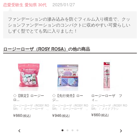
2025/01/27
恋愛受験生 愛知県 30代
ファンデーションの滲み込みを防ぐフィルム入り構造で、クッ
ションファンデーションのコンパクトに収めやすい可愛らしい
しずく型でとても気に入りました！
ロージーローザ（ROSY ROSA）
の他の商品
 ビ
◇【限定】ロージー
◇【先行発売】ロー
ロージーローザ フ
◇【
ロ...
ジ...
ィ...
ロ...
SY RO
ロージーローザ（ROSY RO
ロージーローザ（ROSY RO
ロージーローザ（ROSY RO
ロージー
ーザ ビ
SA）
ロージーローザ バ
SA）
ロージーローザ マ
SA）
メイクブラシ
SA）
リュースポンジ
ルチファンデパフ
660
1,9
660
946