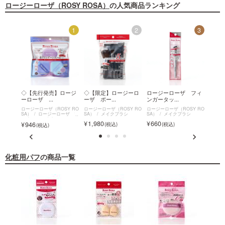
ロージーローザ（ROSY ROSA）
の人気商品ランキング
12
1
2
3
 ニュ
◇【先行発売】ロージ
◇【限定】ロージーロ
ロージーローザ フィ
【廃
ーローザ ...
ーザ ポー...
ンガータッ...
ザ シ
SY RO
ロージーローザ（ROSY RO
ロージーローザ（ROSY RO
ロージーローザ（ROSY RO
ロージー
シ
SA）
ロージーローザ マ
SA）
メイクブラシ
SA）
メイクブラシ
SA）
ルチファンデパフ
フォン
1,980
660
946
330
化粧用パフ
の商品一覧