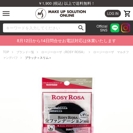
￥1,900 (税込) 以上で送料無料！
menu
LOG IN
Official
search
SNS
ブランドから探す
00
8月12日から14日問合せお電話対応は休業いたします
カテゴリから探す
TOP
ブランド一覧
ロージーローザ（ROSY ROSA）
ロージーローザ マルチフ
ァンデパフ
ブラック＜スリム＞
新着商品から探す
ランキングから探す
特集から探す
ビューティジャーナルから探す