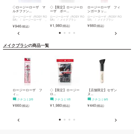
 ニュ
◇ロージーローザ マ
◇【限定】ロージーロ
ロージーローザ フィ
◇【
ルチファン...
ーザ ポー...
ンガータッ...
ーザ 
SY RO
ロージーローザ（ROSY RO
ロージーローザ（ROSY RO
ロージーローザ（ROSY RO
ロージー
シ
SA）
ロージーローザ マ
SA）
メイクブラシ
SA）
メイクブラシ
SA）
ルチファンデパフ
リュー
1,980
660
946
660
メイクブラシ
の商品一覧
 ア
ロージーローザ フ
◇【限定】ロージー
【店舗限定】セザン
◇ロ
ィ...
ロ...
ヌ...
ス...
クチコミ2件
クチコミ1件
クチコミ9件
ク
660
1,980
440
1,7