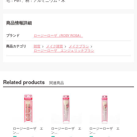
毛：PBT、柄：アルミニウム・木
商品情報詳細
ブランド
ロージーローザ（ROSY ROSA）
商品カテゴリ
雑貨
メイク雑貨
メイクブラシ
ロージーローザ エンジェリッチブラシ
Related products
関連商品
 エ
ロージーローザ エ
ロージーローザ エ
ロージーローザ エ
ロー
ン...
ン...
ン...
ン...