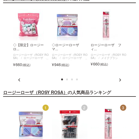
 ビ
◇【限定】ロージー
◇ロージーローザ
ロージーローザ フ
◇【
ロ...
マ...
ィ...
ロ...
SY RO
ロージーローザ（ROSY RO
ロージーローザ（ROSY RO
ロージーローザ（ROSY RO
ロージー
ーザ ビ
SA）
ロージーローザ バ
SA）
ロージーローザ マ
SA）
メイクブラシ
SA）
リュースポンジ
ルチファンデパフ
660
1,9
660
946
ロージーローザ（ROSY ROSA）
の人気商品ランキング
12
1
2
3