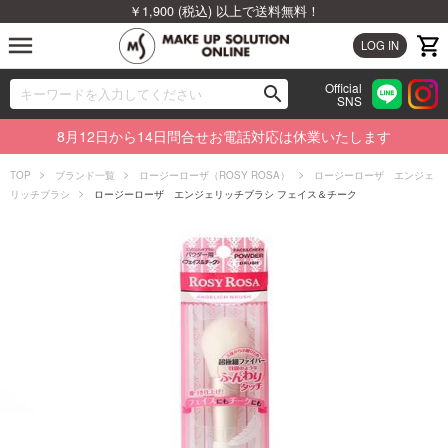
￥1,900 (税込) 以上で送料無料！
menu
LOG IN
Official
search
SNS
ブランドから探す
00
8月12日から14日問合せお電話対応は休業いたします
カテゴリから探す
TOP
ブランド一覧
ロージーローザ（ROSY ROSA）
ロージーローザ エンジェ
リッチブラシ
ロージーローザ エンジェリッチブラシ フェイス＆チーク
新着商品から探す
ランキングから探す
特集から探す
ビューティジャーナルから探す