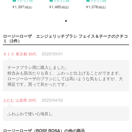
クチコミ1件
クチコミ2件
クチコミ4件
ク
1,397
1,485
1,078
1,3
ロージーローザ エンジェリッチブラシ フェイス＆チーク
のクチコ
ミ（2件）
2025/09/01
８１０ 東京都 30代
チークブラシ用に購入しました。
粉含みも肌当たりも良く、ふわっと仕上げることができます。
ロージーローザのブラシにしては高いような気もしますが、大
満足です。買って良かったです。
2023/04/02
えむむ 山形県 30代
ふわふわで使い心地良し
ロージーローザ（ROSY ROSA）
の他の商品