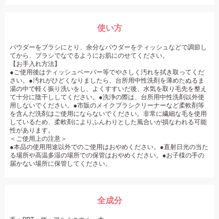
使い方
パウダーをブラシにとり、余分なパウダーをティッシュなどで調節し
てから、ブラシでなでるようにお肌にのせてください。
【お手入れ方法】
●ご使用後はティッシュペーパー等でやさしく汚れを拭き取ってくだ
さい。●汚れがひどくなりましたら、台所用中性洗剤を薄めたぬるま
湯の中で軽く振り洗いをし、よくすすいだ後、水気を取り毛先を整え
て十分に陰干ししてください。●洗浄の際は、台所用中性洗剤以外使
用しないでください。●市販のメイクブラシクリーナーなど柔軟剤等
を含んだ洗剤はご使用にならないでください。非常に繊細な毛を使用
しているため、柔軟剤によりふんわりとした風合いが損なわれる可能
性があります。
＜ご使用上の注意＞
●本品の使用用途以外でのご使用はおやめください。●直射日光の当た
る場所や高温多湿の場所での保管はおやめください。●お子様の手の
届かない場所に保管してください。
全成分