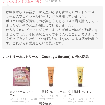
2016/01/16
いっくんばぁば 大阪府 60代
数年前から（容器が一時丸型のときも含めて）カントリースト
リームのフェイシャルピーリングを愛用していました。
ポロポロ角質が落ちるのが楽しくてあるコスメ店で購入してい
ましたが、そのお店が閉店してしまいました。
仕方なく他のピーリングを使いましたがポロポロ感が納得でき
ませんでした。今回偶然こちらで手に入れることができさっそ
く使ってみましたが、やっぱり他にはないポロポロ感が抜群で
す。これからも愛用したいと思います。
カントリー＆ストリーム（Country＆Stream）
の他の商品
ー...
カントリー＆ストリ
【限定】カントリー&...
◇【限定】カントリ
カント
ー...
ー...
ーム（C
カントリー＆ストリーム（C
カント
カント
ountry＆Stream）
ハンド
ountr
カントリー＆ストリーム（C
カントリー＆ストリーム（C
リップ
クリーム・バーム
リー＆
ountry＆Stream）
カント
ountry＆Stream）
ハンド
660
660
クリー
リー＆ストリーム リップ
クリーム・バーム