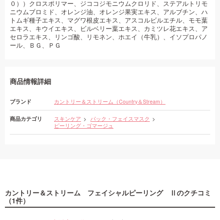
０））クロスポリマー、ジココジモニウムクロリド、ステアルトリモ
ニウムブロミド、オレンジ油、オレンジ果実エキス、アルブチン、ハ
トムギ種子エキス、マグワ根皮エキス、アスコルビルエチル、モモ葉
エキス、キウイエキス、ビルベリー葉エキス、カミツレ花エキス、ア
セロラエキス、リンゴ酸、リモネン、ホエイ（牛乳）、イソプロパノ
ール、ＢＧ、ＰＧ
商品情報詳細
ブランド
カントリー＆ストリーム（Country＆Stream）
商品カテゴリ
スキンケア
パック・フェイスマスク
ピーリング・ゴマージュ
カントリー＆ストリーム フェイシャルピーリング Ⅱ
のクチコミ
（1件）