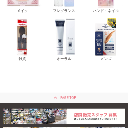
メイク
フレグランス
ハンド・ネイル
雑貨
オーラル
メンズ
keyboard_arrow_up
PAGE TOP