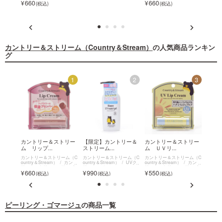
660
660
クリーム
カントリー＆ストリーム（Country＆Stream）
の人気商品ランキン
グ
12
1
2
3
トリー
カントリー＆ストリー
【限定】カントリー＆
カントリー＆ストリー
【限
ム リップ...
ストリーム...
ム ＵＶリ...
ストリ
ーム（C
カントリー＆ストリーム（C
カントリー＆ストリーム（C
カントリー＆ストリーム（C
カント
アイロ
ountry＆Stream）
カント
ountry＆Stream）
UVク
ountry＆Stream）
カント
ountr
チ
リー＆ストリーム リップ
リーム・ジェル
リー＆ストリーム リップ
クリー
660
990
550
660
クリーム
クリーム
ピーリング・ゴマージュ
の商品一覧