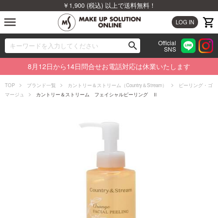
￥1,900 (税込) 以上で送料無料！
menu
LOG IN
Official
search
SNS
ブランドから探す
00
8月12日から14日問合せお電話対応は休業いたします
カテゴリから探す
TOP
ブランド一覧
カントリー＆ストリーム（Country＆Stream）
ピーリング・ゴ
マージュ
カントリー＆ストリーム フェイシャルピーリング Ⅱ
新着商品から探す
ランキングから探す
特集から探す
ビューティジャーナルから探す