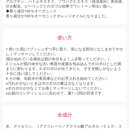
アルブチン、ハトムギエキス、ソウハクヒエキス（保湿成分）美容成
分を配合。ピーリングとのダブル効果でワントーン明るい肌へ。
◆香り成分100％オーガニック
香り成分が100％オーガニックオレンジオイルになりました。
使い方
1.乾いた肌に1プッシュずつ手に取り、気になる部分になじませてやさ
しくマッサージしてください。
(肌がぬれている場合は肌の水分をよくふき取ってください。)
2.ジェルが肌の余分な古い角質や皮脂を包み込んでポロポロとした固
まりに変わります。3.ポロポロが出てきたら、すすぎ残しがないよう
十分に洗い流してください。
4.その後、化粧水や美容液などのお手入れを始めてください。
※汚れが少ないときはポロポロの量は少なくなります。
※ポロポロが少なくても強くマッサージしないでください。
※お肌のコンディションに合わせて、週1～2回が目安です。
全成分
水、グリセリン、（アクリレーツ／アクリル酸アルキル（Ｃ１０－３