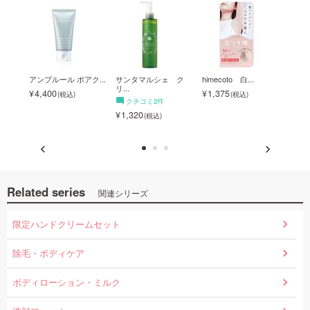
アク
アンプルール ポアク...
サンタマルシェ ク
himecoto 白...
himec
リ...
4,400
1,375
1,5
クチコミ2件
1,320
Related series
関連シリーズ
限定ハンドクリームセット
除毛・ボディケア
ボディローション・ミルク