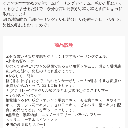
そこでおすすめなのがホームピーリングアイテム。乾いた肌にくる
くるなじませるだけで、余分な古い角質がポロポロと面白いように
取れますよ♪
朝の洗顔前の「朝ピーリング」や日焼け止めを使った日、ベタつく
男性の肌にもおすすめです！
商品説明
余分な古い角質や皮脂をやさしくオフするピーリングジェル。
■老廃角質をオフ
肌のくすみやごわつきの原因である古い角質を除去し、明るく透明感
あふれる肌へ。化粧のりにも差がでます。
■やさしく、簡単
軽く肌に伸ばすだけで、汚れセンサーポリマー＊が肌に不要な皮脂や
角質をからめとってポロポロ固まります。
＊(アクリレーツ/アクリル酸アルキル(C10-30))クロスポリマー
■うるおい守ってケア
植物性うるおい成分（オレンジ果実エキス、モモ葉エキス、キウイエ
キス、カミツレ花エキス、アセロラエキス、ビルベリー葉エキス）配
合。必要なうるおいを守ってケアします。
■無着色、無鉱物油、エタノールフリー、パラベンフリー
＜＜リニューアルポイント＞＞
◆肌の透明感をサポート