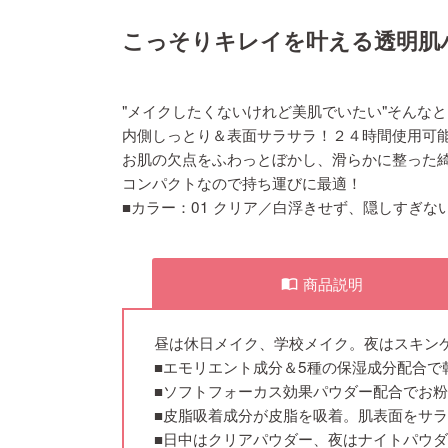
こっそりキレイを叶える透明肌
"メイクしたくないけれど美肌でいたい"そんな
内側しっとり＆表面サラサラ！２４時間使用可
お肌の欠点をふわっとぼかし、滑らかに整った
コンパクトなので持ち運びに最適！
■カラー：01 クリア／白浮きせず、隠しすぎ
商品説明
import_contacts
昼は休日メイク、学校メイク。夜はスキンケ
■エモリエント成分＆5種の保湿成分配合で
■ソフトフォーカス効果パウダー配合でお
■皮脂吸着成分が皮脂を吸着。肌表面をサ
■日中はクリアパウダー、夜はナイトパウ