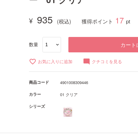
935
17
獲得ポイント
pt
数量
カート
favorite_border
mode_comment
お気に入りに追加
クチコミを見る
商品コード
4901008309446
カラー
01 クリア
シリーズ