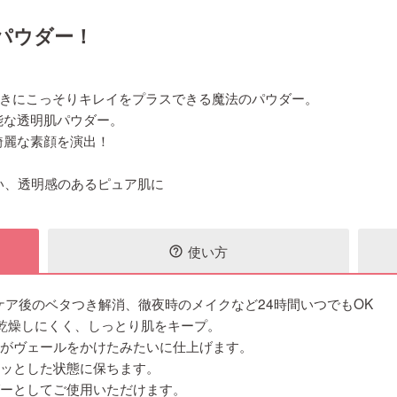
パウダー！
ときにこっそりキレイをプラスできる魔法のパウダー。
能な透明肌パウダー。
綺麗な素顔を演出！
ない、透明感のあるピュア肌に
使い方
help_outline
ア後のベタつき解消、徹夜時のメイクなど24時間いつでもOK
乾燥しにくく、しっとり肌をキープ。
粉がヴェールをかけたみたいに仕上げます。
ラッとした状態に保ちます。
ダーとしてご使用いただけます。