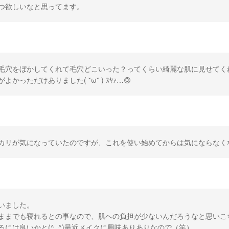
つ欲しいなと思ってます。
毛穴をぼかしてくれて毛穴どこいった？ってくらい綺麗な肌に見せてく
よかっただけありました( ˘ω˘ ) ｽﾔｧ…◎
カリが気になっていたのですが、これを使い始めてからは気にならなく
いました。
ままでも寝れるとの事なので、肌への負担が少ないんだろうなと思いこ
るには良いかと(^_^)最近メイクに興味ありありなので（笑）