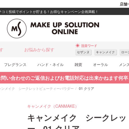
店舗
クチコミ投稿でポイントが貯まる！お得なキャンペーン企画満載！
wb_sunny
注目ワード
す
お悩みから探す
セザンヌ
キャンメイク
ロー
フレグランス
ハンド・ネイル
雑貨
オーラル
メン
お問い合わせのご返信およびお電話対応は出来かねます何卒
ャンメイク シークレットビューティーパウダー
01 クリア
キャンメイク（CANMAKE）
キャンメイク シークレッ
ー 01 クリア