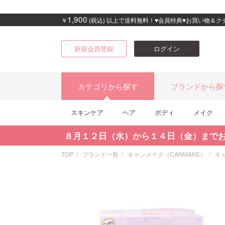
1,900
￥
(税込) 以上で送料無料！♥会員特典♥お買い物＆
新規会員登録
ログイン
カテゴリから探す
ブランドから探
スキンケア
ヘア
ボディ
メイク
８月１２日（水）から１４日（金）まで
TOP
ブランド一覧
キャンメイク（CANMAKE）
キ