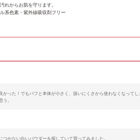
の汚れからお肌を守ります。
ール系色素・紫外線吸収剤フリー
良かった！でもパフと本体が小さく、扱いにくさから使わなくなってし
思う。
につかない白いパウダーを探していて買ってみました。