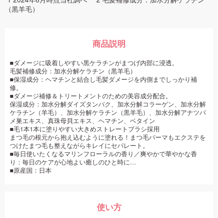
（黒羊毛）
商品説明
■ダメージに吸着しやすい黒ケラチンがまつげ内部に浸透。
毛髪補修成分：加水分解ケラチン（黒羊毛）
■保湿成分：ヘマチンと結合し毛髪ダメージを内側までしっかり補
修。
■ダメージ補修＆トリートメントのための美容成分配合。
保湿成分：加水分解ダイズタンパク、加水分解コラーゲン、加水分解
ケラチン（羊毛）、加水分解ケラチン（黒羊毛）、加水分解アナツバ
メ巣エキス、真珠母貝エキス、ヘマチン、ベタイン
■毛1本1本に塗りやすい大きめストレートブラシ採用
まつ毛の根元から抱え込むように塗れる！まつ毛パーマもエクステを
つけたまつ毛も整えながらキレイにセパレート。
■毎日使いたくなるマリンフローラルの香り／爽やかで華やかな香
り：毎日のケアが心地よい癒しのひと時に…
■原産国：日本
使い方