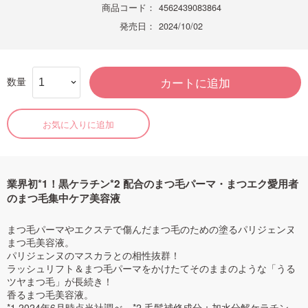
商品コード：
4562439083864
発売日：
2024/10/02
数量
カートに追加
お気に入りに追加
業界初*1！黒ケラチン*2 配合のまつ毛パーマ・まつエク愛用者
のまつ毛集中ケア美容液
まつ毛パーマやエクステで傷んだまつ毛のための塗るパリジェンヌ
まつ毛美容液。
パリジェンヌのマスカラとの相性抜群！
ラッシュリフト＆まつ毛パーマをかけたてそのままのような「うる
ツヤまつ毛」が長続き！
香るまつ毛美容液。
*1 2024年6月時点当社調べ *2 毛髪補修成分：加水分解ケラチン