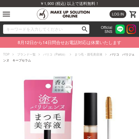
￥1,900 (税込) 以上で送料無料！
menu
LOG IN
Official
search
SNS
ブランドから探す
00
8月12日から14日問合せお電話対応は休業いたします
カテゴリから探す
TOP
ブランド一覧
パリコ（Parico）
まつ毛・眉毛美容液
パリコ パリジェ
ンヌ キープセラム
新着商品から探す
ランキングから探す
特集から探す
ビューティジャーナルから探す