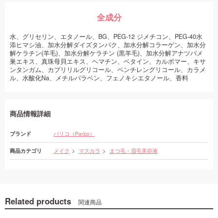
全成分
水、グリセリン、エタノール、BG、PEG-12 ジメチコン、PEG-40水
添ヒマシ油、加水分解ダイズタンパク、加水分解コラーゲン、加水分
解ケラチン(羊毛)、加水分解ケラチン (黒羊毛)、加水分解アナツバメ
巣エキス、真珠母貝エキス、ヘマチン、ベタイン、カルボマー、キサ
ンタンガム、カプリリルグリコール、ペンチレングリコール、カラメ
ル、水酸化Na、メチルパラベン、フェノキシエタノール、香料
商品情報詳細
ブランド
パリコ（Parico）
商品カテゴリ
メイク
マスカラ
まつ毛・眉毛美容液
Related products
関連商品