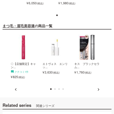
980
6,050
1,980
6,050
まつ毛・眉毛美容液
の商品一覧
美容
◇【店舗限定】キャ
エトヴォス エンリ
キス ブラックセラ
ヒロイ
ン...
ッ...
ム...
ク
クチコミ1件
3,630
1,760
2,6
825
Related series
関連シリーズ