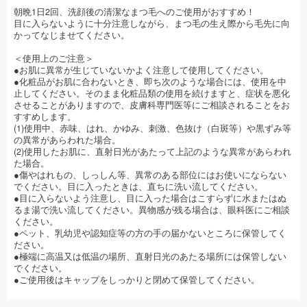
朝晩1日2回、洗顔後の清潔なまつ毛へのご使用がおすすめ！
目に入らないように十分注意しながら、まつ毛の生え際から毛先に向
かってなじませてください。
＜使用上のご注意＞
●お肌に異常が生じていないかよく注意して使用してください。
●化粧品がお肌に合わないとき、即ち次のような場合には、使用を中
止してください。そのまま化粧品類の使用を続けますと、症状を悪化
させることがありますので、皮膚科専門医等にご相談されることをお
すすめします。
(1)使用中、赤味、はれ、かゆみ、刺激、色抜け（白斑等）や黒ずみ等
の異常があらわれた場合。
(2)使用したお肌に、直射日光があたって上記のような異常があらわれ
た場合。
●傷やはれもの、しっしん等、異常のある部位にはお使いにならない
でください。目に入ったときは、直ちに洗い流してください。
●目に入らないよう注意し、目に入った場合はこすらずに水またはぬ
るま湯で洗い流してください。異物感が残る場合は、眼科医にご相談
ください。
●ペット、乳幼児や認知症等の方の手の届かないところに保管してく
ださい。
●極端に高温又は低温の場所、直射日光のあたる場所には保管しない
でください。
●ご使用後はキャップをしっかりと閉めて保管してください。