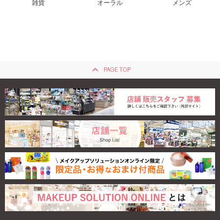
雑貨
オーラル
メンズ
keyboard_arrow_up
PAGE TOP