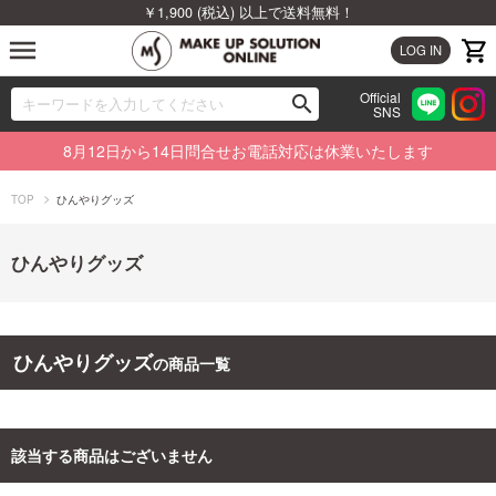
￥1,900 (税込) 以上で送料無料！
menu
LOG IN
Official
search
SNS
ブランドから探す
00
8月12日から14日問合せお電話対応は休業いたします
カテゴリから探す
TOP
ひんやりグッズ
新着商品から探す
ひんやりグッズ
ランキングから探す
特集から探す
ひんやりグッズ
の商品一覧
ビューティジャーナルから探す
該当する商品はございません