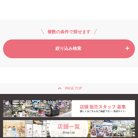
ご利用ガイド
お問い合わせ
複数の条件で探せます
絞り込み検索
ログイン・新規会員登録
keyboard_arrow_up
PAGE TOP