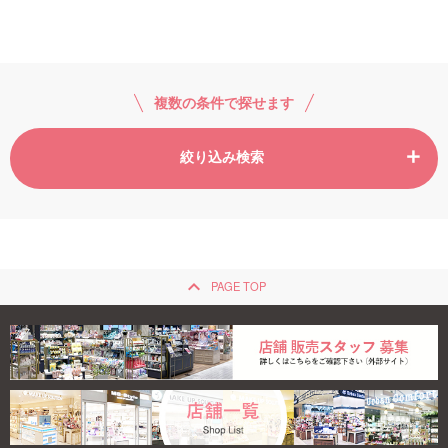
ご利用ガイド
お問い合わせ
複数の条件で探せます
絞り込み検索
ログイン・新規会員登録
keyboard_arrow_up
PAGE TOP