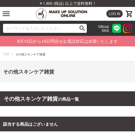
￥1,900 (税込) 以上で送料無料！
menu
LOG IN
Official
search
SNS
ブランドから探す
00
8月12日から14日問合せお電話対応は休業いたします
カテゴリから探す
TOP
その他スキンケア雑貨
新着商品から探す
その他スキンケア雑貨
ランキングから探す
特集から探す
その他スキンケア雑貨
の商品一覧
ビューティジャーナルから探す
該当する商品はございません