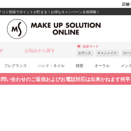
店舗
クチコミ投稿でポイントが貯まる！お得なキャンペーン企画満載！
wb_sunny
注目ワード
す
お悩みから探す
セザンヌ
キャンメイク
ロー
フレグランス
ハンド・ネイル
雑貨
オーラル
メン
お問い合わせのご返信およびお電話対応は出来かねます何卒