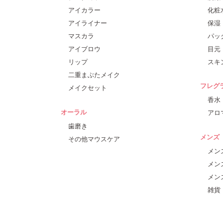
アイカラー
化粧
アイライナー
保湿
マスカラ
パッ
アイブロウ
目元
リップ
スキ
二重まぶたメイク
フレグ
メイクセット
香水
オーラル
アロ
歯磨き
メンズ
その他マウスケア
メン
メン
メン
雑貨