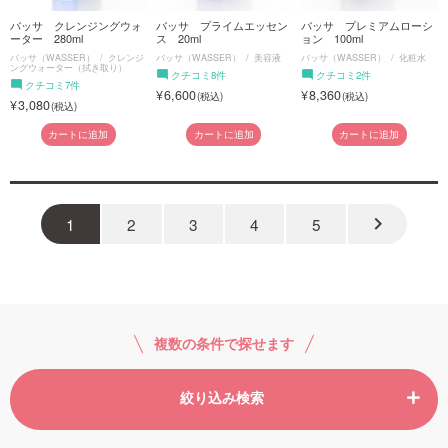
バッサ クレンジングウォ
バッサ プライムエッセン
バッサ プレミアムローシ
ーター 280ml
ス 20ml
ョン 100ml
バッサ（WASSER）
クレンジ
バッサ（WASSER）
美容液
バッサ（WASSER）
化粧水
ングウォーター（拭き取り）
クチコミ8件
クチコミ2件
クチコミ7件
6,600
8,360
3,080
カートに追加
カートに追加
カートに追加
keyboard_arrow_right
1
2
3
4
5
複数の条件で探せます
絞り込み検索