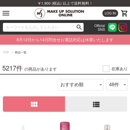
￥1,900 (税込) 以上で送料無料！
menu
LOG IN
Official
search
SNS
ブランドから探す
00
8月12日から14日問合せお電話対応は休業いたします
カテゴリから探す
TOP
商品一覧
新着商品から探す
5217件
在庫あり
の商品があります
ランキングから探す
特集から探す
view_module
view_list
ビューティジャーナルから探す