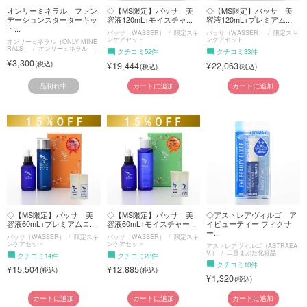
オンリーミネラル ファン
◇【MS限定】バッサ 美
◇【MS限定】バッサ 美
デーションスターターキッ
容液120mL+モイスチャ...
容液120mL+プレミアム...
ト...
バッサ（WASSER）
限定スキ
バッサ（WASSER）
限定スキ
ンケアセット
ンケアセット
オンリーミネラル（ONLY MINE
RALS）
オンリーミネラル フ
クチコミ52件
クチコミ33件
ァンデーションスターターキット
3,300
19,444
22,063
品切れ中
カートに追加
カートに追加
◇【MS限定】バッサ 美
◇【MS限定】バッサ 美
◇アストレアヴィルゴ ア
容液60mL+プレミアムロ...
容液60mL+モイスチャー...
イビューティー フィクサ
ー...
バッサ（WASSER）
限定スキ
バッサ（WASSER）
限定スキ
ンケアセット
ンケアセット
アストレアヴィルゴ（ASTRAEA
V.）
二重まぶた化粧品
クチコミ14件
クチコミ23件
クチコミ10件
15,504
12,885
1,320
カートに追加
カートに追加
カートに追加