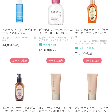
ご利用ガイド
お問い合わせ
ビオデルマ イドラビオ セ
ビオデルマ サンシビオ エ
モンシャルーテ アプリー
ラム ヒアルプラス
イチツーオー D 100...
ナ オーガニック ヘアオ
イ...
ビオデルマ（BIODERMA）
美
ビオデルマ（BIODERMA）
ビ
容液
オデルマ サンシビオ エイチツ
モンシャルーテ（mon chareau
ーオー D
t）
モンシャルーテ アプリー
4,851
クチコミ3件
ナ オーガニック ヘアオイル
クチコミ10件
1,463
1,430
ログイン・新規会員登録
カートに追加
カートに追加
カートに追加
モンシャルーテ アルガニ
オンリーミネラル ミネラ
オンリーミネラル ミネラ
ーナ オーガニック ヘア
ルエッセンスBBクリーム
ルエッセンスBBクリーム