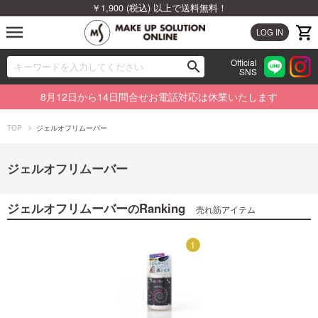
￥1,900 (税込) 以上で送料無料！
menu
LOG IN
Official
search
SNS
ブランドから探す
00
8月12日から14日問合せお電話対応は休業いたします
カテゴリから探す
TOP
ジェルオフリムーバー
新着商品から探す
ジェルオフリムーバー
ランキングから探す
ジェルオフリムーバー
Ranking
の
売れ筋アイテム
特集から探す
1
1
ビューティジャーナルから探す