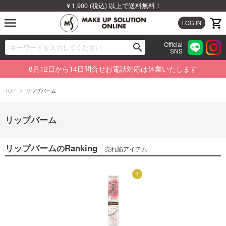
￥1,900 (税込) 以上で送料無料！
menu
LOG IN
Official
search
SNS
ブランドから探す
00
8月12日から14日問合せお電話対応は休業いたします
カテゴリから探す
TOP
リップバーム
新着商品から探す
リップバーム
ランキングから探す
リップバーム
Ranking
の
売れ筋アイテム
特集から探す
1
1
ビューティジャーナルから探す