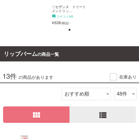
◇セザンヌ トリート
◇セザンヌ トリート
メントリッ...
メントリッ...
ご利用ガイド
クチコミ9件
クチコミ9件
638
638
お問い合わせ
1
リップバーム
の商品一覧
ログイン・新規会員登録
13件
◇セザンヌ トリート
在庫あり
の商品があります
メントリッ...
クチコミ9件
638
view_module
view_list