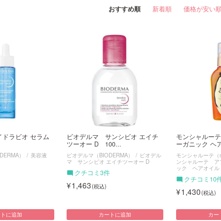
おすすめ順
新着順
価格が安い
イドラビオ セラム
ビオデルマ サンシビオ エイチ
モンシャルーテ
ツーオー D 100...
ーガニック ヘア
DERMA）
美容液
ビオデルマ（BIODERMA）
ビオデル
モンシャルーテ（mon
マ サンシビオ エイチツーオー D
ンシャルーテ ア
ック ヘアオイル
クチコミ3件
クチコミ10
1,463
1,430
ートに追加
カートに追加
カー