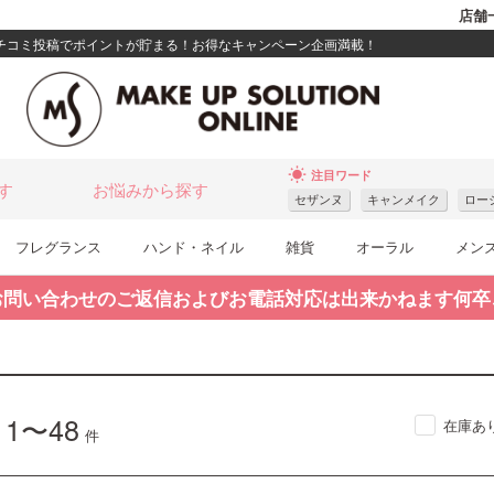
店舗
クチコミ投稿でポイントが貯まる！お得なキャンペーン企画満載！
wb_sunny
注目ワード
す
お悩みから探す
セザンヌ
キャンメイク
ロー
フレグランス
ハンド・ネイル
雑貨
オーラル
メン
お問い合わせのご返信およびお電話対応は出来かねます何卒
1〜48
在庫あ
中
件