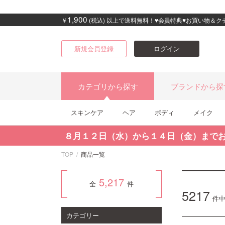
1,900
￥
(税込) 以上で送料無料！♥会員特典♥お買い物＆
新規会員登録
ログイン
カテゴリから探す
ブランドから探
スキンケア
ヘア
ボディ
メイク
８月１２日（水）から１４日（金）まで
TOP
商品一覧
5,217
全
件
5217
件
カテゴリー