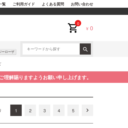
一覧
ご利用ガイド
よくある質問
お問い合わせ
0
0
¥
ジーローザ
ズ
ご理解賜りますようお願い申し上げます。
keyboard_arrow_right
1
2
3
4
5
り