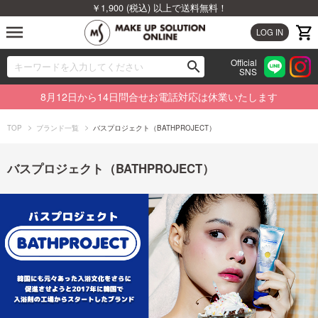
￥1,900 (税込) 以上で送料無料！
menu
LOG IN
Official
search
SNS
ブランドから探す
00
8月12日から14日問合せお電話対応は休業いたします
カテゴリから探す
TOP
ブランド一覧
バスプロジェクト（BATHPROJECT）
新着商品から探す
バスプロジェクト（BATHPROJECT）
ランキングから探す
特集から探す
ビューティジャーナルから探す