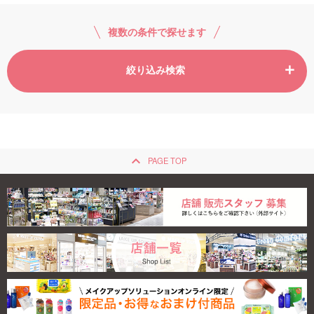
複数の条件で探せます
絞り込み検索
keyboard_arrow_up
PAGE TOP