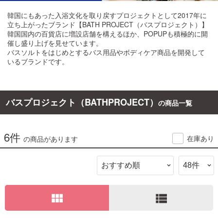
韓国にもあった入浴文化を取り戻すプロジェクトとして2017年に
ご利用ガイド
立ち上がったブランド【BATH PROJECT（バスプロジェクト）】
韓国国内の百貨店に増設店舗を構えるほか、POPUPも積極的に開
催し盛り上げを見せています。
お問い合わせ
バスソルトをはじめとするバス用品やボディケア商品を開発して
いるブランドです。
バスプロジェクト（BATHPROJECT）
の商品一覧
ログイン・新規会員登録
6件
在庫あり
の商品があります
view_module
view_list