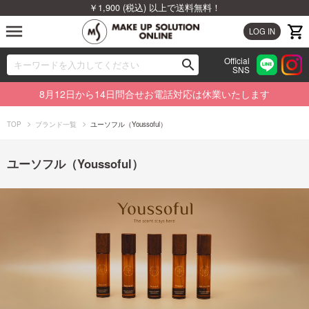
￥1,900 (税込) 以上で送料無料！
menu
LOG IN
Official
search
SNS
ブランドから探す
00
8月12日から14日問合せお電話対応は休業いたします
カテゴリから探す
TOP
ブランド一覧
ユーソフル（Youssoful）
新着商品から探す
ユーソフル（Youssoful）
ランキングから探す
特集から探す
ビューティジャーナルから探す