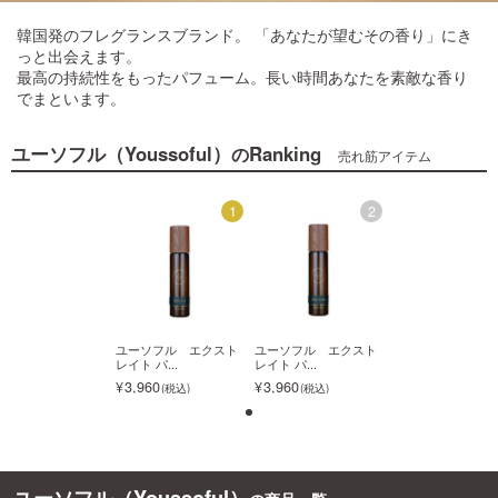
韓国発のフレグランスブランド。 「あなたが望むその香り」にき
ご利用ガイド
っと出会えます。
最高の持続性をもったパフューム。長い時間あなたを素敵な香り
でまといます。
お問い合わせ
ユーソフル（Youssoful）
Ranking
の
売れ筋アイテム
2
1
2
ログイン・新規会員登録
ーソフル エクスト
ユーソフル エクスト
ユーソフル エクスト
ユーソフル エク
 パ...
レイト パ...
レイト パ...
レイト パ...
960
3,960
3,960
3,960