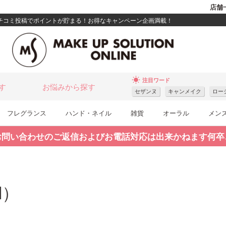
店舗
クチコミ投稿でポイントが貯まる！お得なキャンペーン企画満載！
wb_sunny
注目ワード
す
お悩みから探す
セザンヌ
キャンメイク
ロー
フレグランス
ハンド・ネイル
雑貨
オーラル
メン
お問い合わせのご返信およびお電話対応は出来かねます何卒
l）