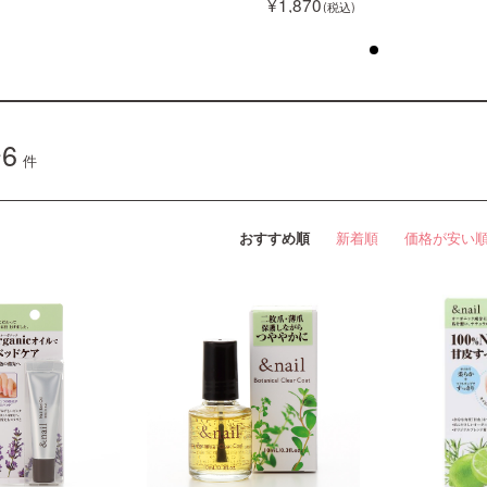
1,870
1,870
1
6
件
おすすめ順
新着順
価格が安い
アンドネイル キューティクル
リ...
クチコミ1件
1,870