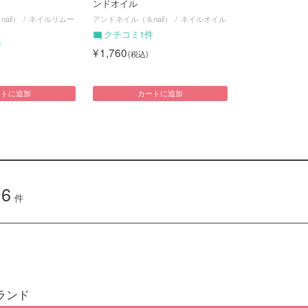
ンドオイル
ail）
ネイルリムー
アンドネイル（＆nail）
ネイルオイル
クチコミ1件
件
1,760
ートに追加
カートに追加
6
件
ランド