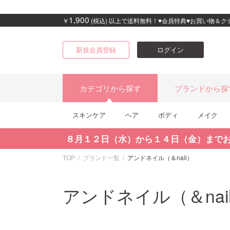
1,900
￥
(税込) 以上で送料無料！♥会員特典♥お買い物＆
新規会員登録
ログイン
カテゴリから探す
ブランドから探
スキンケア
ヘア
ボディ
メイク
８月１２日（水）から１４日（金）まで
TOP
ブランド一覧
アンドネイル（＆nail）
アンドネイル（＆nai