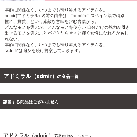
年齢に関係なく、いつまでも寄り添えるアイテムを。
ご利用ガイド
admir(アドミラル) 名前の由来は、”admirar” スペイン語で特別、
憧れ、賞賛、という素敵な意味を含む言葉から。
どんなモノを選ぶか、どんなモノを使うか 自分だけの魅力が引き
お問い合わせ
出せるモノを選ぶことができたら堂々と輝く女性になれるかもし
れない。
年齢に関係なく、いつまでも寄り添えるアイテムを。
“admir”は追及を続け提案していきます。
ログイン・新規会員登録
アドミラル（admir）
の商品一覧
該当する商品はございません
アドミラル（admir）
のSeries
シリーズ