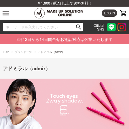
￥1,900 (税込) 以上で送料無料！
menu
LOG IN
Official
search
SNS
ブランドから探す
00
8月12日から14日問合せお電話対応は休業いたします
カテゴリから探す
TOP
ブランド一覧
アドミラル（admir）
新着商品から探す
アドミラル（admir）
ランキングから探す
特集から探す
ビューティジャーナルから探す