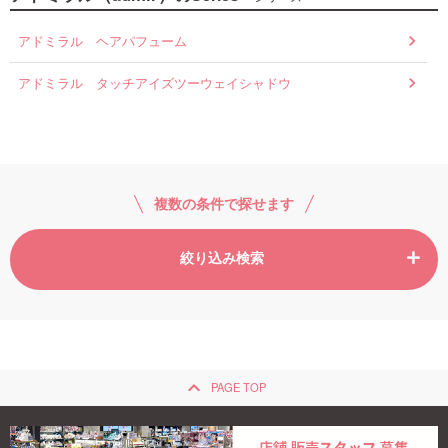
アドミラル ヘアパフューム
アドミラル タッチアイズツーウェイシャドウ
複数の条件で探せます
絞り込み検索
keyboard_arrow_up
PAGE TOP