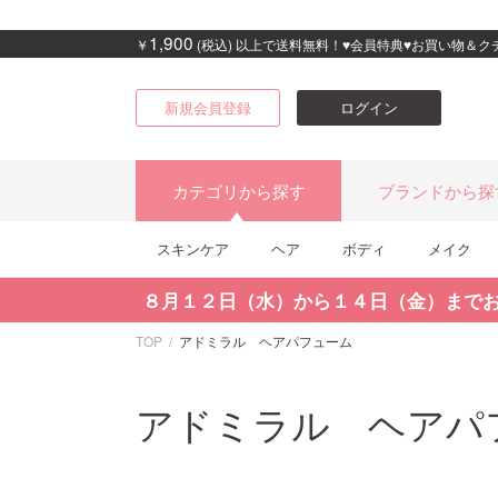
1,900
￥
(税込) 以上で送料無料！♥会員特典♥お買い物＆
新規会員登録
ログイン
カテゴリから探す
ブランドから探
スキンケア
ヘア
ボディ
メイク
８月１２日（水）から１４日（金）まで
TOP
アドミラル ヘアパフューム
アドミラル ヘアパ