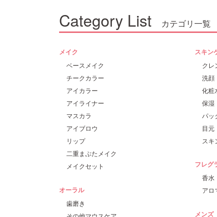
Category List
カテゴリ一覧
メイク
スキン
ベースメイク
クレ
チークカラー
洗顔
アイカラー
化粧
アイライナー
保湿
マスカラ
パッ
アイブロウ
目元
リップ
スキ
二重まぶたメイク
フレグ
メイクセット
香水
オーラル
アロ
歯磨き
メンズ
その他マウスケア