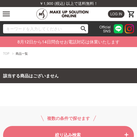
￥1,900 (税込) 以上で送料無料！
menu
LOG IN
Official
search
SNS
ブランドから探す
00
8月12日から14日問合せお電話対応は休業いたします
カテゴリから探す
TOP
商品一覧
新着商品から探す
該当する商品はございません
ランキングから探す
特集から探す
ビューティジャーナルから探す
複数の条件で探せます
絞り込み検索