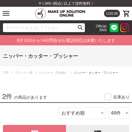
￥1,900 (税込) 以上で送料無料！
menu
LOG IN
Official
search
SNS
ブランドから探す
00
8月12日から14日問合せお電話対応は休業いたします
カテゴリから探す
ニッパー・カッター・プッシャー
新着商品から探す
TOP
ブランド一覧
デュカート（Ducato）
ニッパー・カッター・プッシャー
ランキングから探す
特集から探す
2件
在庫あり
の商品があります
ビューティジャーナルから探す