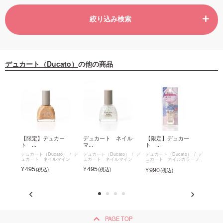
絞り込み検索
デュカート（Ducato）
の他の商品
イル
【限定】デュカー
デュカート ネイル
【限定】デュカー
デュ
ト ...
マ...
ト ...
イ...
o）
デ
デュカート（Ducato）
デ
デュカート（Ducato）
デ
デュカート（Ducato）
デ
デュカー
イン
ュカート ネイルマイン
ュカート ネイルマイン
ュカート ネイルカラープ
ースコ
ライマー
495
495
1,3
990
keyboard_arrow_up
PAGE TOP