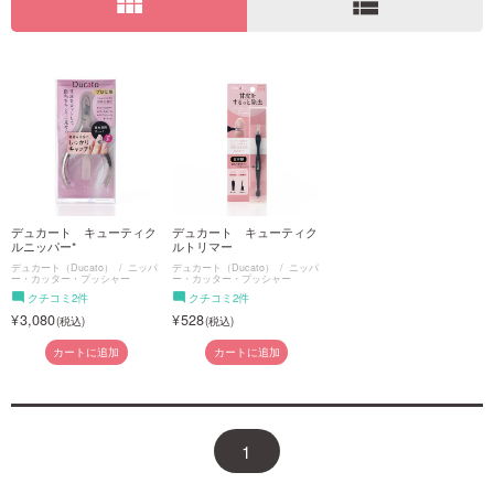
view_module
view_list
ご利用ガイド
お問い合わせ
デュカート キューティク
デュカート キューティク
ログイン・新規会員登録
ルニッパー*
ルトリマー
デュカート（Ducato）
ニッパ
デュカート（Ducato）
ニッパ
ー・カッター・プッシャー
ー・カッター・プッシャー
クチコミ2件
クチコミ2件
3,080
528
カートに追加
カートに追加
1