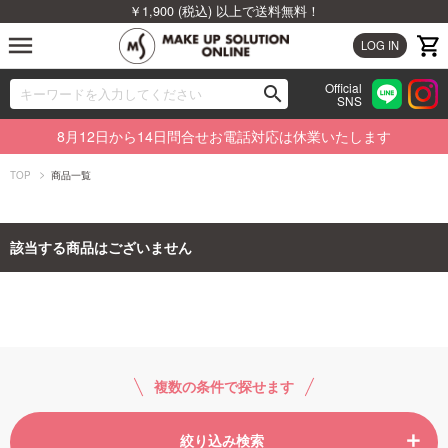
￥1,900 (税込) 以上で送料無料！
menu
LOG IN
Official
search
SNS
ブランドから探す
00
8月12日から14日問合せお電話対応は休業いたします
カテゴリから探す
TOP
商品一覧
新着商品から探す
該当する商品はございません
ランキングから探す
特集から探す
ビューティジャーナルから探す
複数の条件で探せます
絞り込み検索