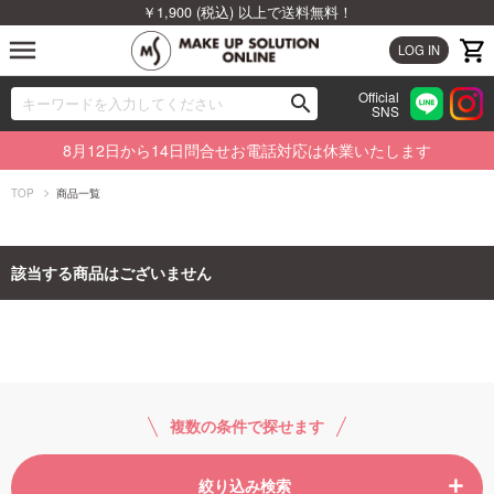
￥1,900 (税込) 以上で送料無料！
menu
LOG IN
Official
search
SNS
ブランドから探す
00
8月12日から14日問合せお電話対応は休業いたします
カテゴリから探す
TOP
商品一覧
新着商品から探す
該当する商品はございません
ランキングから探す
特集から探す
ビューティジャーナルから探す
複数の条件で探せます
絞り込み検索