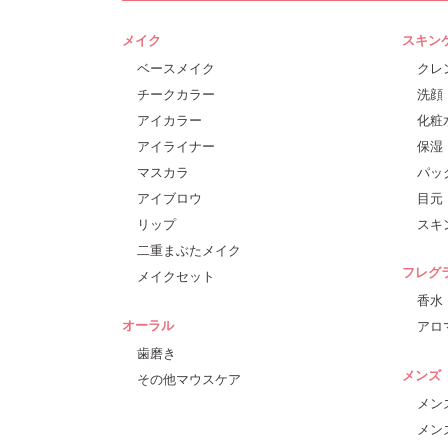
メイク
スキン
ベースメイク
クレ
チークカラー
洗顔
アイカラー
化粧
アイライナー
保湿
マスカラ
パッ
アイブロウ
目元
リップ
スキ
二重まぶたメイク
フレグ
メイクセット
香水
オーラル
アロ
歯磨き
メンズ
その他マウスケア
メン
メン