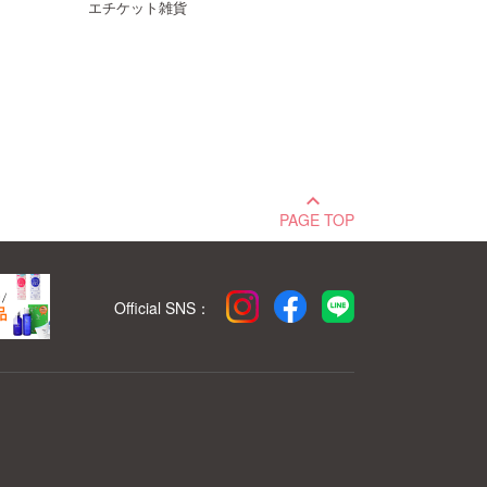
エチケット雑貨
keyboard_arrow_up
PAGE TOP
Official SNS：