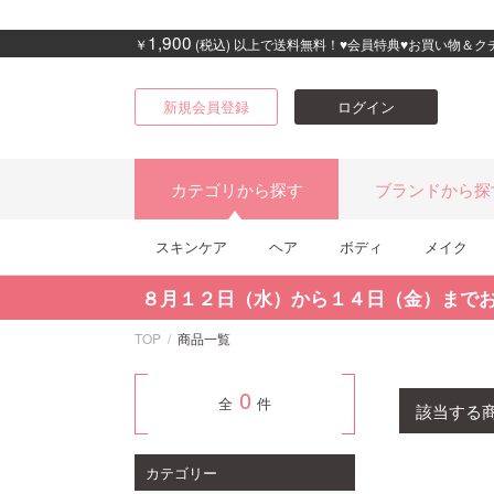
1,900
￥
(税込) 以上で送料無料！♥会員特典♥お買い物＆
新規会員登録
ログイン
カテゴリから探す
ブランドから探
スキンケア
ヘア
ボディ
メイク
８月１２日（水）から１４日（金）まで
TOP
商品一覧
0
全
件
該当する
カテゴリー