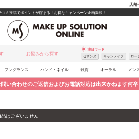
店舗
クチコミ投稿でポイントが貯まる！お得なキャンペーン企画満載！
wb_sunny
注目ワード
す
お悩みから探す
セザンヌ
キャンメイク
ロー
フレグランス
ハンド・ネイル
雑貨
オーラル
メン
お問い合わせのご返信およびお電話対応は出来かねます何卒
商品はございません