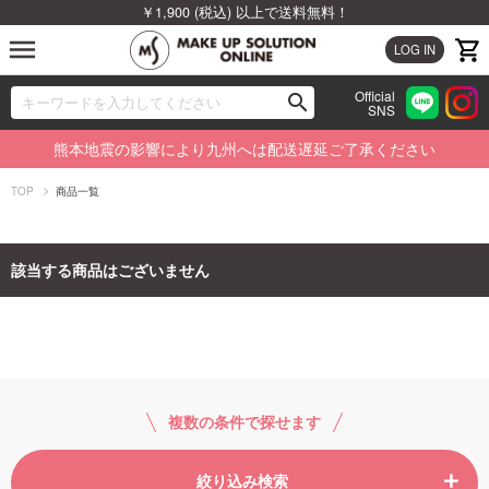
￥1,900 (税込) 以上で送料無料！
menu
LOG IN
Official
search
SNS
ブランドから探す
00
熊本地震の影響により九州へは配送遅延ご了承ください
カテゴリから探す
TOP
商品一覧
新着商品から探す
該当する商品はございません
ランキングから探す
特集から探す
ビューティジャーナルから探す
複数の条件で探せます
絞り込み検索