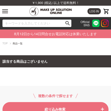
￥1,900 (税込) 以上で送料無料！
menu
LOG IN
Official
search
SNS
ブランドから探す
00
8月12日から14日問合せお電話対応は休業いたします
カテゴリから探す
TOP
商品一覧
新着商品から探す
該当する商品はございません
ランキングから探す
特集から探す
ビューティジャーナルから探す
複数の条件で探せます
絞り込み検索