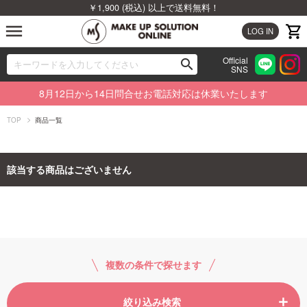
￥1,900 (税込) 以上で送料無料！
menu
LOG IN
Official
search
SNS
ブランドから探す
00
8月12日から14日問合せお電話対応は休業いたします
カテゴリから探す
TOP
商品一覧
新着商品から探す
該当する商品はございません
ランキングから探す
特集から探す
ビューティジャーナルから探す
複数の条件で探せます
絞り込み検索