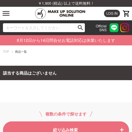
￥1,900 (税込) 以上で送料無料！
menu
LOG IN
Official
search
SNS
ブランドから探す
00
8月12日から14日問合せお電話対応は休業いたします
カテゴリから探す
TOP
商品一覧
新着商品から探す
該当する商品はございません
ランキングから探す
特集から探す
ビューティジャーナルから探す
複数の条件で探せます
絞り込み検索