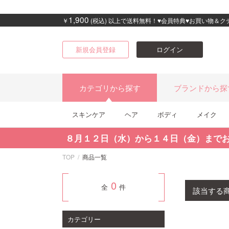
1,900
￥
(税込) 以上で送料無料！♥会員特典♥お買い物＆
新規会員登録
ログイン
カテゴリから探す
ブランドから探
スキンケア
ヘア
ボディ
メイク
８月１２日（水）から１４日（金）まで
TOP
商品一覧
0
全
件
該当する
カテゴリー