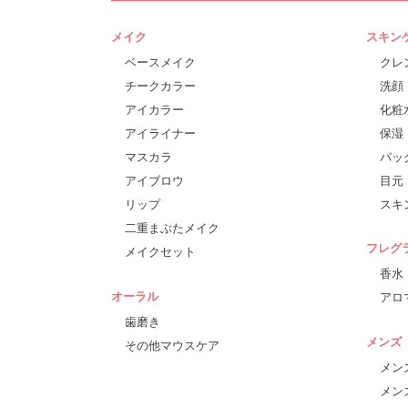
メイク
スキン
ベースメイク
クレ
チークカラー
洗顔
アイカラー
化粧
アイライナー
保湿
マスカラ
パッ
アイブロウ
目元
リップ
スキ
二重まぶたメイク
フレグ
メイクセット
香水
オーラル
アロ
歯磨き
メンズ
その他マウスケア
メン
メン