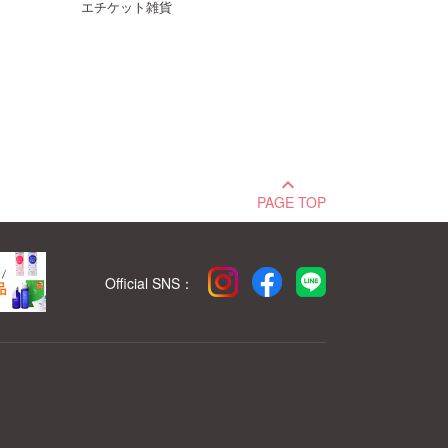
エチケット雑貨
keyboard_arrow_up
PAGE TOP
Official SNS：