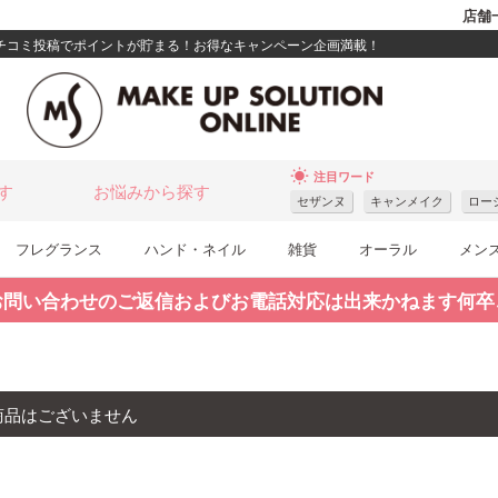
店舗
クチコミ投稿でポイントが貯まる！お得なキャンペーン企画満載！
wb_sunny
注目ワード
す
お悩みから探す
セザンヌ
キャンメイク
ロー
フレグランス
ハンド・ネイル
雑貨
オーラル
メン
お問い合わせのご返信およびお電話対応は出来かねます何卒
商品はございません