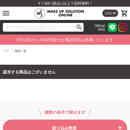
￥1,900 (税込) 以上で送料無料！
menu
LOG IN
Official
search
SNS
ブランドから探す
00
8月12日から14日問合せお電話対応は休業いたします
カテゴリから探す
TOP
商品一覧
新着商品から探す
該当する商品はございません
ランキングから探す
特集から探す
ビューティジャーナルから探す
複数の条件で探せます
絞り込み検索