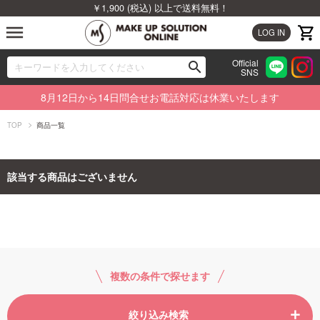
￥1,900 (税込) 以上で送料無料！
menu
LOG IN
Official
search
SNS
ブランドから探す
00
8月12日から14日問合せお電話対応は休業いたします
カテゴリから探す
TOP
商品一覧
新着商品から探す
該当する商品はございません
ランキングから探す
特集から探す
ビューティジャーナルから探す
複数の条件で探せます
絞り込み検索