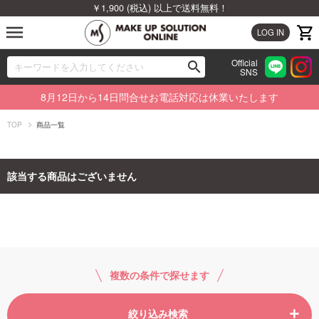
￥1,900 (税込) 以上で送料無料！
menu
LOG IN
Official
search
SNS
ブランドから探す
00
8月12日から14日問合せお電話対応は休業いたします
カテゴリから探す
TOP
商品一覧
新着商品から探す
該当する商品はございません
ランキングから探す
特集から探す
ビューティジャーナルから探す
複数の条件で探せます
絞り込み検索