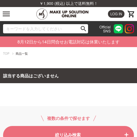
￥1,900 (税込) 以上で送料無料！
menu
LOG IN
Official
search
SNS
ブランドから探す
00
8月12日から14日問合せお電話対応は休業いたします
カテゴリから探す
TOP
商品一覧
新着商品から探す
該当する商品はございません
ランキングから探す
特集から探す
ビューティジャーナルから探す
複数の条件で探せます
絞り込み検索