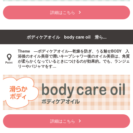
詳細はこちら
keyboard_arrow_right
ボディケアオイル body care oil 滑ら...
Theme ―ボディケアオイル―乾燥を防ぎ、うる魅せBODY 入
浴後のオイル美容で潤いキープシャワー後のオイル美容は、角質
が柔らかくなっているときにつけるのが効果的。でも、ランジェ
リーやパジャマをす…
詳細はこちら
keyboard_arrow_right