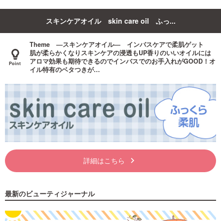
スキンケアオイル skin care oil ふっ...
Theme ―スキンケアオイル― インバスケアで柔肌ゲット
肌が柔らかくなりスキンケアの浸透もUP香りのいいオイルには
アロマ効果も期待できるのでインバスでのお手入れがGOOD！オ
イル特有のベタつきが…
詳細はこちら
keyboard_arrow_right
最新のビューティジャーナル