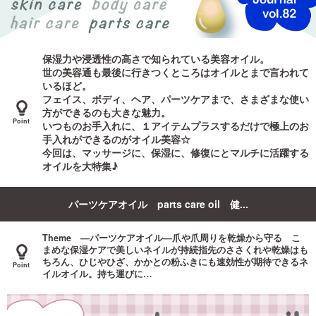
ご利用ガイド
保湿力や浸透性の高さで知られている美容オイル。
お問い合わせ
世の美容通も最後に行きつくところはオイルとまで言われて
いるほど。
フェイス、ボディ、ヘア、パーツケアまで、さまざまな使い
方ができるのも大きな魅力。
いつものお手入れに、１アイテムプラスするだけで極上のお
手入れができるのがオイル美容☆
今回は、マッサージに、保湿に、修復にとマルチに活躍する
ログイン・新規会員登録
オイルを大特集♪
パーツケアオイル parts care oil 健...
Theme ―パーツケアオイル―爪や爪周りを乾燥から守る こ
まめな保湿ケアで美しいネイルが持続指先のささくれや乾燥はも
ちろん、ひじやひざ、かかとの粉ふきにも速効性が期待できるネ
イルオイル。持ち運びに…