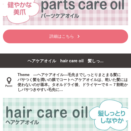
詳細はこちら
keyboard_arrow_right
ヘアケアオイル hair care oil 髪しっ...
Theme ―ヘアケアオイル―毛先までしっとりまとまる髪に
パサつく髪を潤いの膜でコートヘアケアオイルは、乾いた髪には
使わないのが基本。タオルドライ後、ドライヤーで６～７割乾か
しパサつきやすい毛先に…