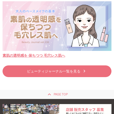
素肌の透明感を 保ちつつ 毛穴レス肌へ
ビューティジャーナル一覧を見る
keyboard_arrow_right
keyboard_arrow_up
PAGE TOP