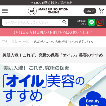
￥1,900 (税込) 以上で送料無料！
menu
LOG IN
Official
search
SNS
ブランドから探す
00
8月12日から14日問合せお電話対応は休業いたします
カテゴリから探す
TOP
特集ページ一覧
美肌入魂！これぞ、究極の保湿「オイル」美容のすすめ
新着商品から探す
美肌入魂！これぞ、究極の保湿「オイル」美容のすすめ
ランキングから探す
特集から探す
ビューティジャーナルから探す