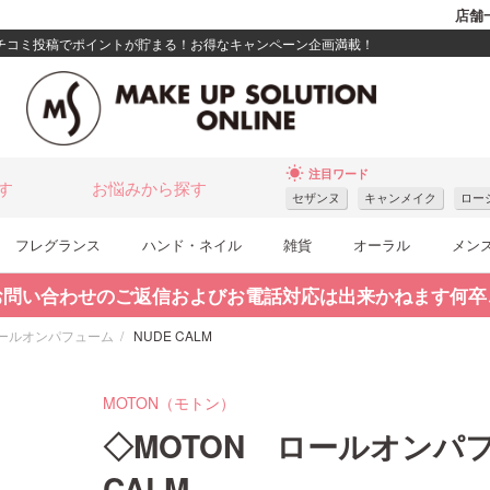
店舗
クチコミ投稿でポイントが貯まる！お得なキャンペーン企画満載！
wb_sunny
注目ワード
す
お悩みから探す
セザンヌ
キャンメイク
ロー
フレグランス
ハンド・ネイル
雑貨
オーラル
メン
お問い合わせのご返信およびお電話対応は出来かねます何卒
ロールオンパフューム
NUDE CALM
MOTON（モトン）
◇MOTON ロールオンパフュ
CALM