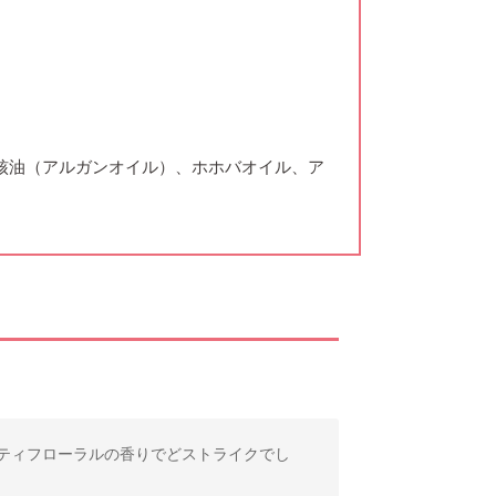
核油（アルガンオイル）、ホホバオイル、ア
ティフローラルの香りでどストライクでし