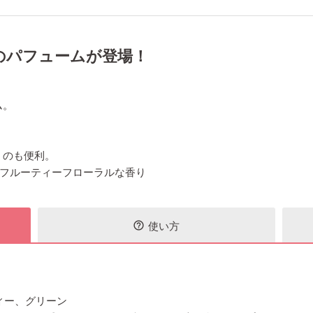
のパフュームが登場！
ム。
くのも便利。
のあるフルーティーフローラルな香り
使い方
help_outline
ィー、グリーン