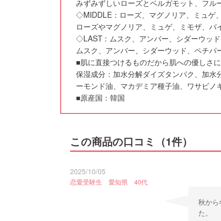
みずみずしいローズとベルガモット、フル
◇MIDDLE：ローズ、マグノリア、ミュ
ローズやマグノリア、ミュゲ、ミモザ、バ
◇LAST：ムスク、アンバー、シダーウッ
ムスク、アンバー、シダーウッド、ペチパ
■肌に直接つけるものだから肌への優しさ
保湿成分：加水分解ダイズタンパク、加水
ーモンド油、マカデミア種子油、ワサビノ
■原産国：韓国
この商品の口コミ（1件）
2025/10/05
恋愛受験生 愛知県 40代
秋から
た。