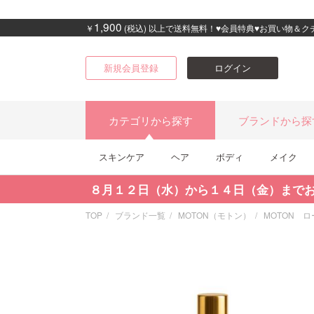
1,900
￥
(税込) 以上で送料無料！♥会員特典♥お買い物＆
新規会員登録
ログイン
カテゴリから探す
ブランドから探
スキンケア
ヘア
ボディ
メイク
８月１２日（水）から１４日（金）まで
TOP
ブランド一覧
MOTON（モトン）
MOTON 