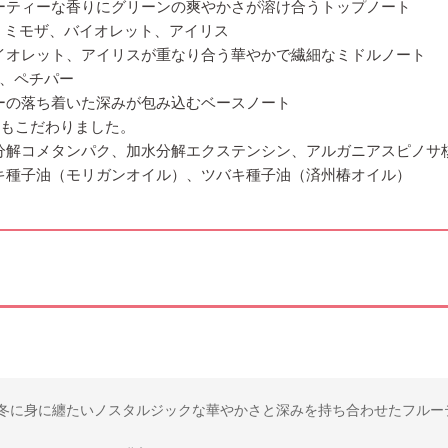
ーティーな香りにグリーンの爽やかさが溶け合うトップノート
ゲ、ミモザ、バイオレット、アイリス
イオレット、アイリスが重なり合う華やかで繊細なミドルノート
ド、ペチパー
ーの落ち着いた深みが包み込むベースノート
にもこだわりました。
分解コメタンパク、加水分解エクステンシン、アルガニアスピノサ
キ種子油（モリガンオイル）、ツバキ種子油（済州椿オイル）
冬に身に纏たいノスタルジックな華やかさと深みを持ち合わせたフルー