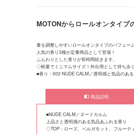
MOTONからロールオンタイプ
量を調整しやすいロールオンタイプのパフュー
人気の香り3種が定番商品として登場！
ふんわりとした香りが長時間続きます。
◇軽量でミニマムサイズ！外出用として持ち歩
■香り：002 NUDE CALM／透明感と気品
商品説明
import_contacts
■NUDE CALM／ヌードカルム
上品さと透明感のある気品あふれる香り
◇TOP：ローズ、ベルガモット、フルーテ