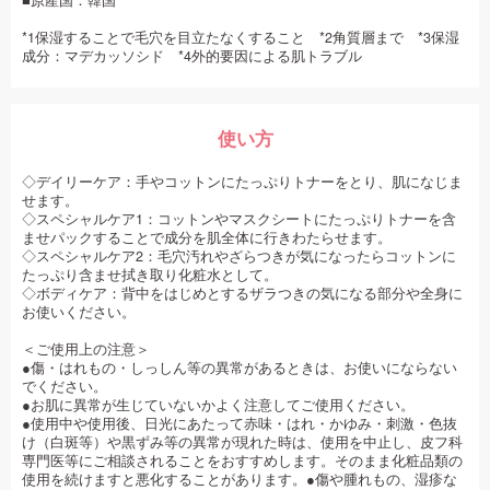
■原産国：韓国
*1保湿することで毛穴を目立たなくすること *2角質層まで *3保湿
成分：マデカッソシド *4外的要因による肌トラブル
使い方
◇デイリーケア：手やコットンにたっぷりトナーをとり、肌になじま
せます。
◇スペシャルケア1：コットンやマスクシートにたっぷりトナーを含
ませパックすることで成分を肌全体に行きわたらせます。
◇スペシャルケア2：毛穴汚れやざらつきが気になったらコットンに
たっぷり含ませ拭き取り化粧水として。
◇ボディケア：背中をはじめとするザラつきの気になる部分や全身に
お使いください。
＜ご使用上の注意＞
●傷・はれもの・しっしん等の異常があるときは、お使いにならない
でください。
●お肌に異常が生じていないかよく注意してご使用ください。
●使用中や使用後、日光にあたって赤味・はれ・かゆみ・刺激・色抜
け（白斑等）や黒ずみ等の異常が現れた時は、使用を中止し、皮フ科
専門医等にご相談されることをおすすめします。そのまま化粧品類の
使用を続けますと悪化することがあります。●傷や腫れもの、湿疹な