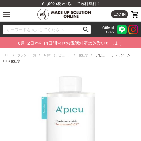
￥1,900 (税込) 以上で送料無料！
menu
LOG IN
Official
search
SNS
ブランドから探す
00
8月12日から14日問合せお電話対応は休業いたします
カテゴリから探す
TOP
ブランド一覧
A`pieu（アピュー）
化粧水
アピュー テトラソーム
CICA化粧水
新着商品から探す
ランキングから探す
特集から探す
ビューティジャーナルから探す