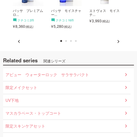
(3個入り...
A`pieu（アピュー）
化粧
ブラ
バッサ プレミアム
バッサ モイスチャ
エトヴォス モイス
エク
用パフ
ロ...
ー...
チ...
イ...
770
クチコミ2件
クチコミ16件
3,993
1,9
8,360
5,280
Related series
関連シリーズ
アピュー ウォーターロック サラサラパクト
限定メイクセット
UV下地
マスカラベース・トップコート
限定スキンケアセット