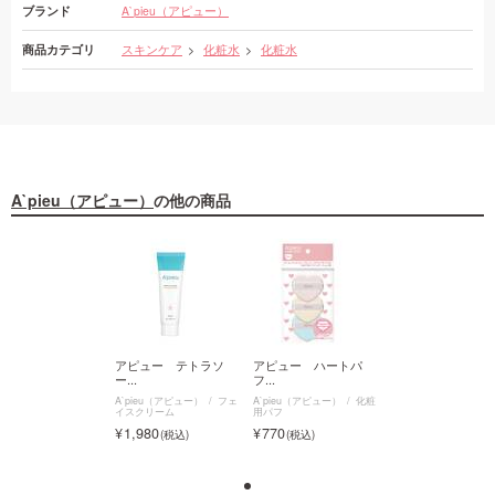
ブランド
A`pieu（アピュー）
商品カテゴリ
スキンケア
化粧水
化粧水
A`pieu（アピュー）
の他の商品
ピュー ハートパ
アピュー テトラソ
アピュー ハートパ
アピュー テトラ
ー...
フ...
ー...
ieu（アピュー）
化粧
A`pieu（アピュー）
フェ
A`pieu（アピュー）
化粧
A`pieu（アピュー）
フ
イスクリーム
用パフ
イスクリーム
70
1,980
770
1,980