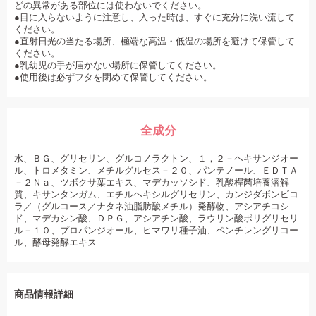
どの異常がある部位には使わないでください。
●目に入らないように注意し、入った時は、すぐに充分に洗い流して
ください。
●直射日光の当たる場所、極端な高温・低温の場所を避けて保管して
ください。
●乳幼児の手が届かない場所に保管してください。
●使用後は必ずフタを閉めて保管してください。
全成分
水、ＢＧ、グリセリン、グルコノラクトン、１，２－ヘキサンジオー
ル、トロメタミン、メチルグルセス－２０、パンテノール、ＥＤＴＡ
－２Ｎａ、ツボクサ葉エキス、マデカッソシド、乳酸桿菌培養溶解
質、キサンタンガム、エチルヘキシルグリセリン、カンジダボンビコ
ラ／（グルコース／ナタネ油脂肪酸メチル）発酵物、アシアチコシ
ド、マデカシン酸、ＤＰＧ、アシアチン酸、ラウリン酸ポリグリセリ
ル－１０、プロパンジオール、ヒマワリ種子油、ペンチレングリコー
ル、酵母発酵エキス
商品情報詳細