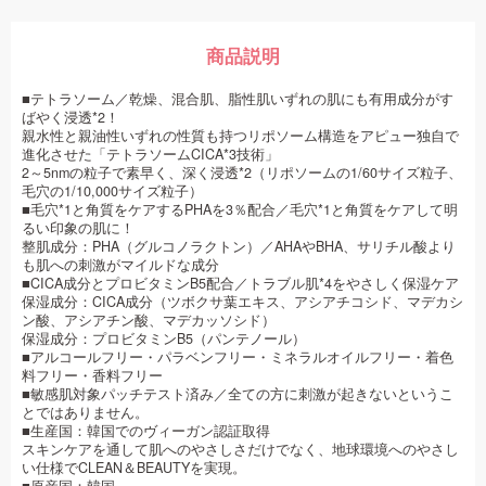
商品説明
■テトラソーム／乾燥、混合肌、脂性肌いずれの肌にも有用成分がす
ばやく浸透*2！
親水性と親油性いずれの性質も持つリポソーム構造をアピュー独自で
進化させた「テトラソームCICA*3技術」
2～5nmの粒子で素早く、深く浸透*2（リポソームの1/60サイズ粒子、
毛穴の1/10,000サイズ粒子）
■毛穴*1と角質をケアするPHAを3％配合／毛穴*1と角質をケアして明
るい印象の肌に！
整肌成分：PHA（グルコノラクトン）／AHAやBHA、サリチル酸より
も肌への刺激がマイルドな成分
■CICA成分とプロビタミンB5配合／トラブル肌*4をやさしく保湿ケア
保湿成分：CICA成分（ツボクサ葉エキス、アシアチコシド、マデカシ
ン酸、アシアチン酸、マデカッソシド）
保湿成分：プロビタミンB5（パンテノール）
■アルコールフリー・パラベンフリー・ミネラルオイルフリー・着色
料フリー・香料フリー
■敏感肌対象パッチテスト済み／全ての方に刺激が起きないというこ
とではありません。
■生産国：韓国でのヴィーガン認証取得
スキンケアを通して肌へのやさしさだけでなく、地球環境へのやさし
い仕様でCLEAN＆BEAUTYを実現。