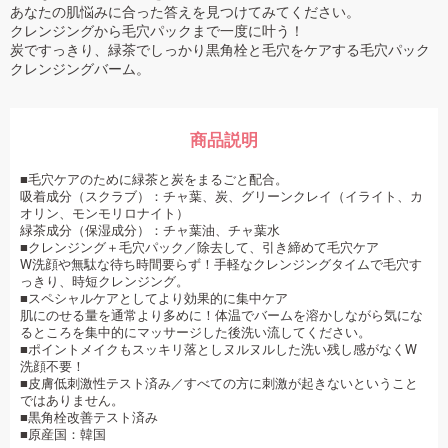
あなたの肌悩みに合った答えを見つけてみてください。
クレンジングから毛穴パックまで一度に叶う！
炭ですっきり、緑茶でしっかり黒角栓と毛穴をケアする毛穴パック
クレンジングバーム。
商品説明
■毛穴ケアのために緑茶と炭をまるごと配合。
吸着成分（スクラブ）：チャ葉、炭、グリーンクレイ（イライト、カ
オリン、モンモリロナイト）
緑茶成分（保湿成分）：チャ葉油、チャ葉水
■クレンジング＋毛穴パック／除去して、引き締めて毛穴ケア
W洗顔や無駄な待ち時間要らず！手軽なクレンジングタイムで毛穴す
っきり、時短クレンジング。
■スペシャルケアとしてより効果的に集中ケア
肌にのせる量を通常より多めに！体温でバームを溶かしながら気にな
るところを集中的にマッサージした後洗い流してください。
■ポイントメイクもスッキリ落としヌルヌルした洗い残し感がなくW
洗顔不要！
■皮膚低刺激性テスト済み／すべての方に刺激が起きないということ
ではありません。
■黒角栓改善テスト済み
■原産国：韓国