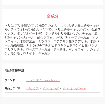
全成分
トリ(カプリル酸/カプリン酸)グリセリル、パルミチン酸エチルヘキシ
ル、テトラオレイン酸ソルベス-30、トリエチルヘキサノイン、合成ワ
ックス、ポリソルベート-85、ジメチルシリル化シリカ、チャ葉、炭、
1,2-ヘキサンジオール、酸化クロム、DPG、ティーツリー葉油、オゾ
ケライト、水添野菜油、ミツロウ、ステアリン酸ステアリル、水添パ
ーム油脂肪酸、テトラ(ジ-t-ブチルヒドロキシヒドロケイヒ酸)ペンタ
エリスリチル、ローズマリー葉油、チャ葉油、水、イライト、カオリ
ン、モンモリロナイト、チャ葉水
商品情報詳細
ブランド
ナンバーズイン（numbuz:n）
商品カテゴリ
スキンケア
クレンジング
クレンジングバーム