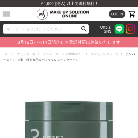
￥1,900 (税込) 以上で送料無料！
menu
LOG IN
Official
search
SNS
ブランドから探す
00
8月12日から14日問合せお電話対応は休業いたします
カテゴリから探す
TOP
ブランド一覧
ナンバーズイン（numbuz:n）
クレンジングバーム
ナンバ
ーズイン 3番 緑茶炭毛穴パッククレンジングバーム
新着商品から探す
ランキングから探す
特集から探す
ビューティジャーナルから探す