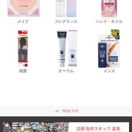
メイク
フレグランス
ハンド・ネイル
雑貨
オーラル
メンズ
keyboard_arrow_up
PAGE TOP