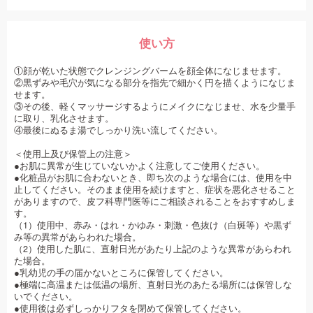
使い方
①顔が乾いた状態でクレンジングバームを顔全体になじませます。
②黒ずみや毛穴が気になる部分を指先で細かく円を描くようになじま
せます。
③その後、軽くマッサージするようにメイクになじませ、水を少量手
に取り、乳化させます。
④最後にぬるま湯でしっかり洗い流してください。
＜使用上及び保管上の注意＞
●お肌に異常が生じていないかよく注意してご使用ください。
●化粧品がお肌に合わないとき、即ち次のような場合には、使用を中
止してください。そのまま使用を続けますと、症状を悪化させること
がありますので、皮フ科専門医等にご相談されることをおすすめしま
す。
（1）使用中、赤み・はれ・かゆみ・刺激・色抜け（白斑等）や黒ず
み等の異常があらわれた場合。
（2）使用した肌に、直射日光があたり上記のような異常があらわれ
た場合。
●乳幼児の手の届かないところに保管してください。
●極端に高温または低温の場所、直射日光のあたる場所には保管しな
いでください。
●使用後は必ずしっかりフタを閉めて保管してください。