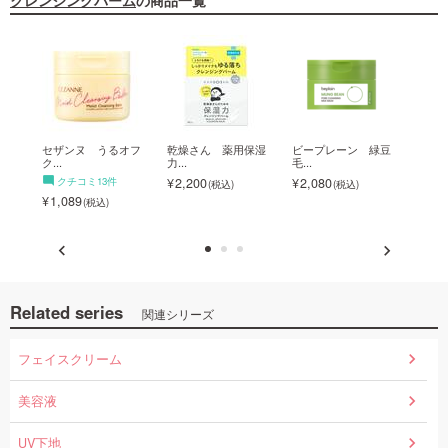
クレンジングバーム
の商品一覧
 ...
セザンヌ うるオフ
乾燥さん 薬用保湿
ビープレーン 緑豆
ROSE
ク...
力...
毛...
4,7
クチコミ13件
2,200
2,080
1,089
Related series
関連シリーズ
フェイスクリーム
美容液
UV下地