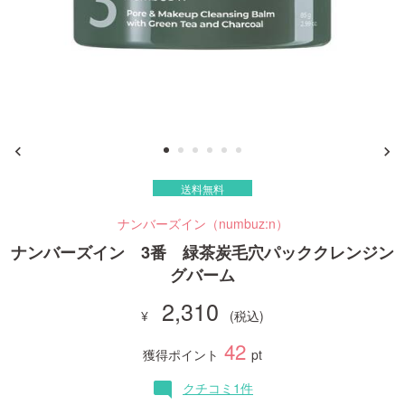
ご利用ガイド
お問い合わせ
送料無料
ログイン・新規会員登録
ナンバーズイン（numbuz:n）
ナンバーズイン 3番 緑茶炭毛穴パッククレンジン
グバーム
2,310
42
獲得ポイント
pt
クチコミ1件
mode_comment