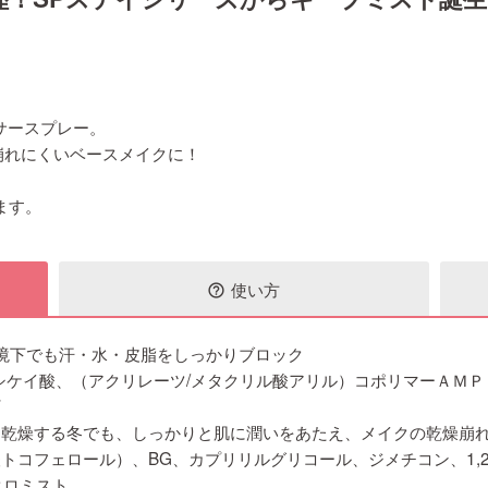
サースプレー。
崩れにくいベースメイクに！
ます。
使い方
help_outline
環境下でも汗・水・皮脂をしっかりブロック
シケイ酸、（アクリレーツ/メタクリル酸アリル）コポリマーＡＭＰ
。乾燥する冬でも、しっかりと肌に潤いをあたえ、メイクの乾燥崩
トコフェロール）、BG、カプリリルグリコール、ジメチコン、1,2
クロミスト