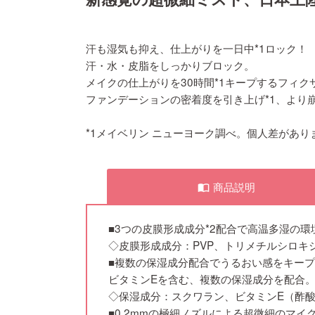
汗も湿気も抑え、仕上がりを一日中*1ロック！
汗・水・皮脂をしっかりブロック。
メイクの仕上がりを30時間*1キープするフィク
ファンデーションの密着度を引き上げ*1、より
*1メイベリン ニューヨーク調べ。個人差があり
商品説明
import_contacts
■3つの皮膜形成成分*2配合で高温多湿の
◇皮膜形成成分：PVP、トリメチルシロキ
■複数の保湿成分配合でうるおい感をキープ
ビタミンEを含む、複数の保湿成分を配合
◇保湿成分：スクワラン、ビタミンE（酢酸
■0.2mmの極細ノズルによる超微細のマイ