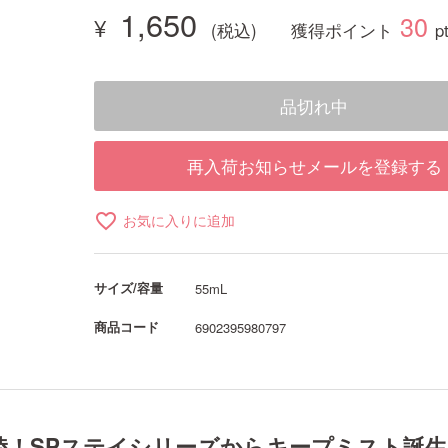
1,650
30
獲得ポイント
p
品切れ中
再入荷お知らせメールを登録する
favorite_border
お気に入りに追加
サイズ/容量
55mL
商品コード
6902395980797
陸！SPステイシリーズからキープミスト誕生