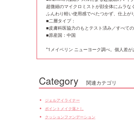
超微細のマイクロミストが顔全体にムラな
ふんわり軽い使用感でべたつかず、仕上がり
■二層タイプ：
■皮膚科医協力のもとテスト済み／すべて
■原産国：中国
*1メイベリン ニューヨーク調べ。個人差が
Category
関連カテゴリ
ジェルアイライナー
ポイントメイク落とし
クッションファンデーション