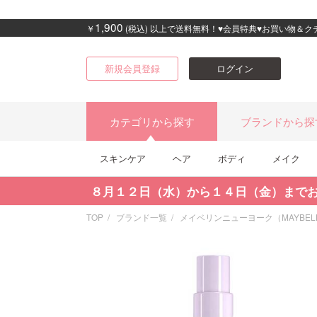
1,900
￥
(税込) 以上で送料無料！♥会員特典♥お買い物＆
新規会員登録
ログイン
カテゴリから探す
ブランドから探
スキンケア
ヘア
ボディ
メイク
８月１２日（水）から１４日（金）まで
TOP
ブランド一覧
メイベリンニューヨーク（MAYBELLI