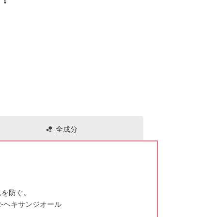
全成分
bubble_chart
れを防ぐ。
‐ヘキサンジオール