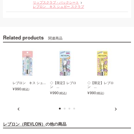
リップスクラブ・パックシート
レブロン キス シュガー スクラブ
Related products
関連商品
ュ...
レブロン キス シュ...
◇【限定】レブロ
◇【限定】レブロ
◇【
ン ...
ン ...
ン ...
990
990
990
990
レブロン（REVLON）
の他の商品