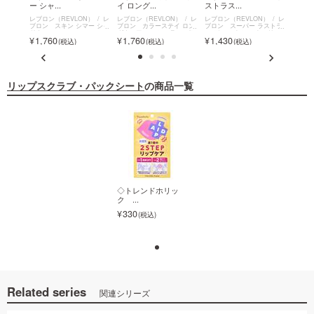
ー シャ...
イ ロング...
ストラス...
ー シャ
N）
レ
レブロン（REVLON）
レ
レブロン（REVLON）
レ
レブロン（REVLON）
レ
レブロン
ー スク
ブロン スキン シマー シャ
ブロン カラーステイ ロン
ブロン スーパー ラストラ
ブロン
ドウ
グウェア コンシーラー パレ
ス デューイ シャイン リッ
ドウ
1,760
1,760
1,430
1,7
ット
プスティック
リップスクラブ・パックシート
の商品一覧
◇トレンドホリッ
◇トレンドホリッ
ク ...
ク ...
330
330
Related series
関連シリーズ