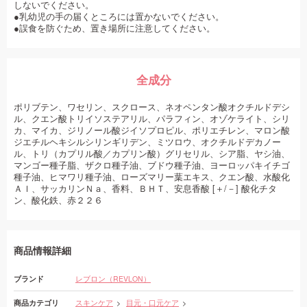
しないでください。
●乳幼児の手の届くところには置かないでください。
●誤食を防ぐため、置き場所に注意してください。
全成分
ポリブテン、ワセリン、スクロース、ネオペンタン酸オクチルドデシ
ル、クエン酸トリイソステアリル、パラフィン、オゾケライト、シリ
カ、マイカ、ジリノール酸ジイソプロピル、ポリエチレン、マロン酸
ジエチルヘキシルシリンギリデン、ミツロウ、オクチルドデカノー
ル、トリ（カプリル酸／カプリン酸）グリセリル、シア脂、ヤシ油、
マンゴー種子脂、ザクロ種子油、ブドウ種子油、ヨーロッパキイチゴ
種子油、ヒマワリ種子油、ローズマリー葉エキス、クエン酸、水酸化
Ａｌ、サッカリンＮａ、香料、ＢＨＴ、安息香酸 [＋/－] 酸化チタ
ン、酸化鉄、赤２２６
商品情報詳細
ブランド
レブロン（REVLON）
商品カテゴリ
スキンケア
目元・口元ケア