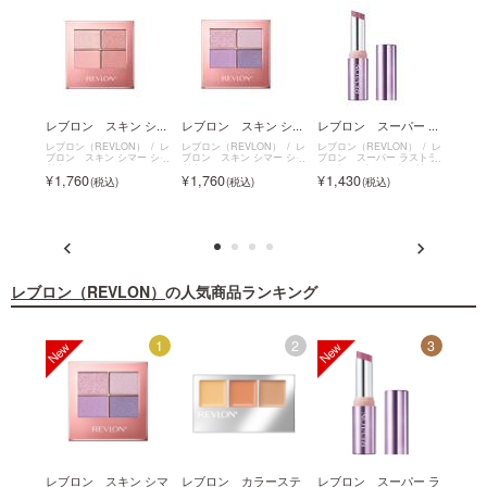
ロ
レブロン スキン シ...
レブロン スキン シ...
レブロン スーパー ...
レブロ
レブロン（REVLON）
レ
レブロン（REVLON）
レ
レブロン（REVLON）
レ
レブロン
ブロン スキン シマー シャ
ブロン スキン シマー シャ
ブロン スーパー ラストラ
ブロン
N）
レ
ドウ
ドウ
ス デューイ シャイン リッ
ラブ
ー スク
1,760
1,760
1,430
990
プスティック
レブロン（REVLON）
の人気商品ランキング
12
1
2
3
シュガ
レブロン スキン シマ
レブロン カラーステ
レブロン スーパー ラ
レブロ