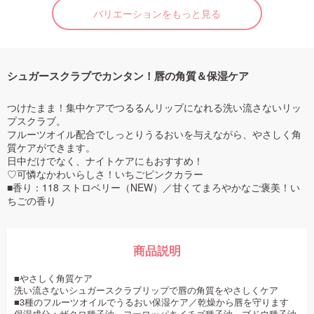
バリエーションをもっと見る
シュガースクラブでカンタン！唇の角質＆保湿ケア
つけたまま！集中ケアでつるるんリップになれる洗い流さないリッ
プスクラブ。
フルーツオイル配合でしっとりうるおいを与えながら、やさしく角
質ケアができます。
日中だけでなく、ナイトケアにもおすすめ！
♡可憐なかわいらしさ！いちごピンクカラー
■香り：118 ストロベリー（NEW）／甘くてまろやかなご褒美！い
ちごの香り
商品説明
■やさしく角質ケア
洗い流さないシュガースクラブリップで唇の角質をやさしくケア
■3種のフルーツオイルでうるおい保湿ケア／乾燥から唇を守ります