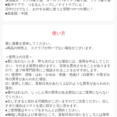
保湿成分：ザクロ種子油、ヨーロッパキイチゴ種子油、ブドウ種子油
■集中ケアで、つるるんリップに／ナイトケアにも！
日中だけでなく、おやすみ前に使うと翌朝つやつや唇に！
■原産国：中国
使い方
唇に適量を塗布してください。
※商品の特性上、スクラブが均一でない場合がございます。
＜使用上の注意＞
●唇に合わないとき、即ち次のような場合には、使用を中止してくだ
さい。そのまま使用を続けますと、症状を悪化させることがあります
ので、皮フ科専門医等にご相談されることをおすすめします。
(1）使用中、赤味・はれ・かゆみ・刺激・色抜け（白斑等）や黒ずみ
等の異常があらわれた場合。
(2）使用した肌に、直射日光があたり上記のような異常があらわれた
場合。
●傷やはれもの、しっしん等の異常がある部位にはご使用にならない
でください。
●出しすぎると折れる可能性がございますのでご注意ください。出し
すぎた場合はツマミを逆に回すと元に戻せます。
●ご使用後はキャップをきちんとお閉めください。
●極端に高温および多湿のところ、直射日光の当たるところには保管