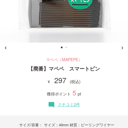
ご利用ガイド
お問い合わせ
マペペ（MAPEPE）
ログイン・新規会員登録
【廃番】マペペ スマートピン
297
5
獲得ポイント
pt
クチコミ2件
mode_comment
サイズ/容量：
サイズ：49mm 材質：ピーリングワイヤー