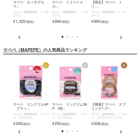
イム
マペペ カッサグロ
マペペ トリートメ
【限定】マペペ ト
マペ
ウ...
ル...
リ...
ス...
ヘア
マペペ（MAPEPE）
ヘア
マペペ（MAPEPE）
ヘア
マペペ（MAPEPE）
ヘア
マペペ（
ブラシ
コーム
コーム
ペ フ
ラシ
1,320
990
990
1,6
マペペ（MAPEPE）
の人気商品ランキング
12
1
2
3
ングヘ
マペペ リングゴム4P
マペペ リングゴム36
【廃番】マペペ スプ
マペ
ブラッ...
P DB...
リングヘア...
ブラシ
マペ
マペペ（MAPEPE）
マペ
マペペ（MAPEPE）
マペ
マペペ（MAPEPE）
マペ
マペペ（
ゴム
ペ リングゴム
ペ リングゴム
ペ スプリングヘアゴム
ブラシ
308
253
308
1,3