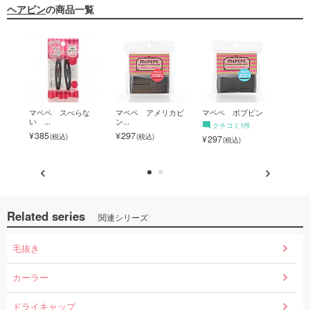
ヘアピン
の商品一覧
 ス
マペペ スべらな
マペペ アメリカピ
マペペ ボブピン
【廃
い ...
ン...
モ...
クチコミ1件
385
297
297
297
Related series
関連シリーズ
毛抜き
カーラー
ドライキャップ