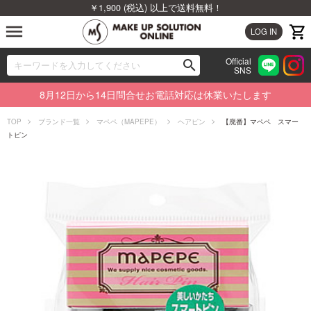
￥1,900 (税込) 以上で送料無料！
menu
LOG IN
Official
search
SNS
ブランドから探す
00
8月12日から14日問合せお電話対応は休業いたします
カテゴリから探す
TOP
ブランド一覧
マペペ（MAPEPE）
ヘアピン
【廃番】マペペ スマー
トピン
新着商品から探す
ランキングから探す
特集から探す
ビューティジャーナルから探す