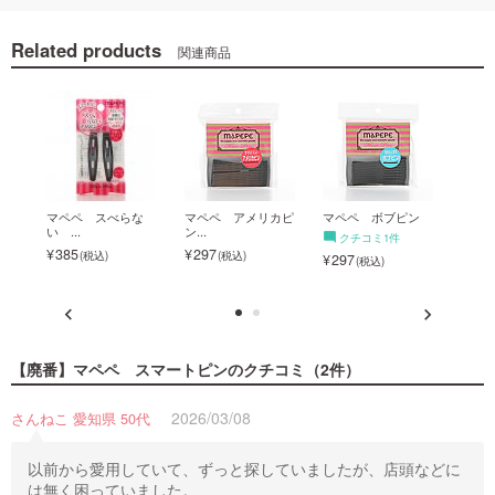
Related products
関連商品
 ス
マペペ スべらな
マペペ アメリカピ
マペペ ボブピン
【廃
い ...
ン...
モ...
クチコミ1件
385
297
297
297
【廃番】マペペ スマートピン
のクチコミ（2件）
2026/03/08
さんねこ 愛知県 50代
以前から愛用していて、ずっと探していましたが、店頭などに
は無く困っていました。