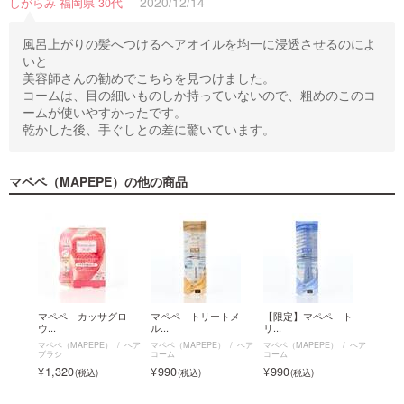
2020/12/14
しがらみ 福岡県 30代
風呂上がりの髪へつけるヘアオイルを均一に浸透させるのによ
いと
美容師さんの勧めでこちらを見つけました。
コームは、目の細いものしか持っていないので、粗めのこのコ
ームが使いやすかったです。
乾かした後、手ぐしとの差に驚いています。
マペペ（MAPEPE）
の他の商品
グリ
マペペ カッサグロ
マペペ トリートメ
【限定】マペペ ト
マペ
ウ...
ル...
リ...
ス...
マペ
マペペ（MAPEPE）
ヘア
マペペ（MAPEPE）
ヘア
マペペ（MAPEPE）
ヘア
マペペ（
ブラシ
ブラシ
コーム
コーム
ペ フ
ラシ
1,320
990
990
1,6