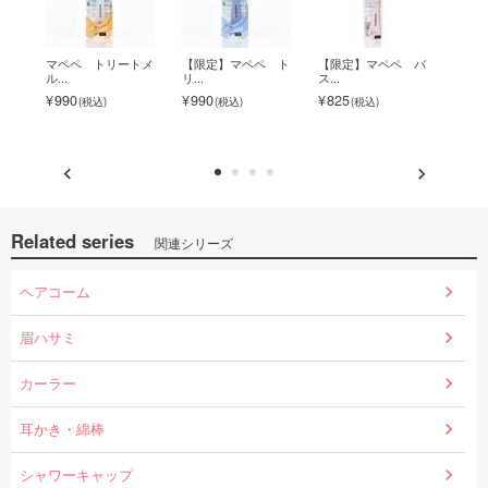
...
マペペ トリートメ
【限定】マペペ ト
【限定】マペペ バ
【限
ル...
リ...
ス...
ス...
990
990
825
825
Related series
関連シリーズ
ヘアコーム
眉ハサミ
カーラー
耳かき・綿棒
シャワーキャップ