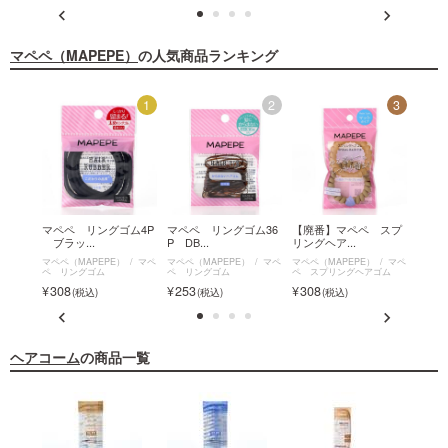
マペペ（MAPEPE）
の人気商品ランキング
12
1
2
3
クスス
マペペ リングゴム4P
マペペ リングゴム36
【廃番】マペペ スプ
マペ
ブラッ...
P DB...
リングヘア...
ルリン
マペ
マペペ（MAPEPE）
マペ
マペペ（MAPEPE）
マペ
マペペ（MAPEPE）
マペ
マペペ（
ンドブ
ペ リングゴム
ペ リングゴム
ペ スプリングヘアゴム
ペ ウ
ゴム
308
253
308
330
ヘアコーム
の商品一覧