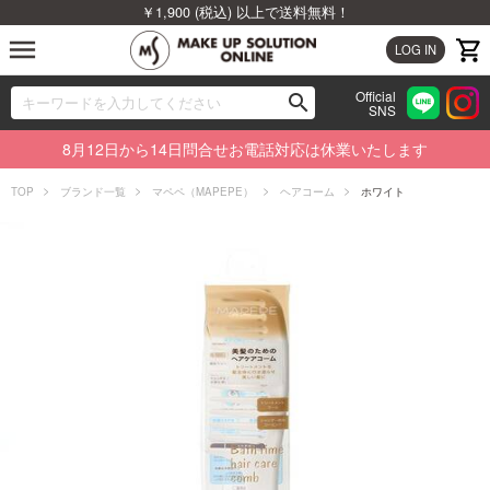
￥1,900 (税込) 以上で送料無料！
menu
LOG IN
Official
search
SNS
ブランドから探す
00
8月12日から14日問合せお電話対応は休業いたします
カテゴリから探す
TOP
ブランド一覧
マペペ（MAPEPE）
ヘアコーム
ホワイト
新着商品から探す
ランキングから探す
特集から探す
ビューティジャーナルから探す