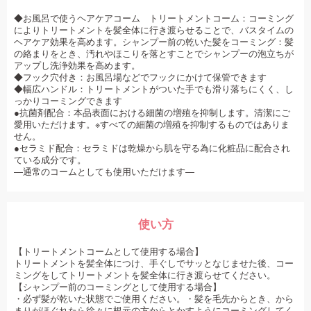
◆お風呂で使うヘアケアコーム トリートメントコーム：コーミング
によりトリートメントを髪全体に行き渡らせることで、バスタイムの
ヘアケア効果を高めます。シャンプー前の乾いた髪をコーミング：髪
の絡まりをとき、汚れやほこりを落とすことでシャンプーの泡立ちが
アップし洗浄効果を高めます。
◆フック穴付き：お風呂場などでフックにかけて保管できます
◆幅広ハンドル：トリートメントがついた手でも滑り落ちにくく、し
っかりコーミングできます
●抗菌剤配合：本品表面における細菌の増殖を抑制します。清潔にご
愛用いただけます。※すべての細菌の増殖を抑制するものではありま
せん。
●セラミド配合：セラミドは乾燥から肌を守る為に化粧品に配合され
ている成分です。
―通常のコームとしても使用いただけます―
使い方
【トリートメントコームとして使用する場合】
トリートメントを髪全体につけ、手ぐしでサッとなじませた後、コー
ミングをしてトリートメントを髪全体に行き渡らせてください。
【シャンプー前のコーミングとして使用する場合】
・必ず髪が乾いた状態でご使用ください。・髪を毛先からとき、から
まりがほぐれたら徐々に根元の方からとかすようにコーミングしてく