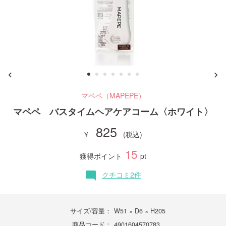
ご利用ガイド
お問い合わせ
マペペ（MAPEPE）
マペペ バスタイムヘアケアコーム〈ホワイト〉
ログイン・新規会員登録
825
15
獲得ポイント
pt
クチコミ2件
mode_comment
サイズ/容量：
W51 × D6 × H205
商品コード：
4901604570783