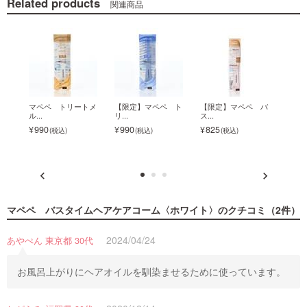
Related products
関連商品
マペペ トリートメ
【限定】マペペ ト
【限定】マペペ バ
【限
ル...
リ...
ス...
ス...
990
990
825
825
マペペ バスタイムヘアケアコーム〈ホワイト〉
のクチコミ（2件）
2024/04/24
あやぺん 東京都 30代
お風呂上がりにヘアオイルを馴染ませるために使っています。