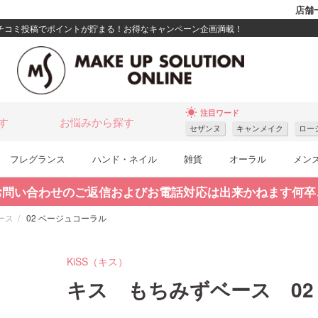
店舗
クチコミ投稿でポイントが貯まる！お得なキャンペーン企画満載！
wb_sunny
注目ワード
す
お悩みから探す
セザンヌ
キャンメイク
ロー
フレグランス
ハンド・ネイル
雑貨
オーラル
メン
お問い合わせのご返信およびお電話対応は出来かねます何卒
ース
02 ベージュコーラル
KiSS（キス）
キス もちみずベース 02