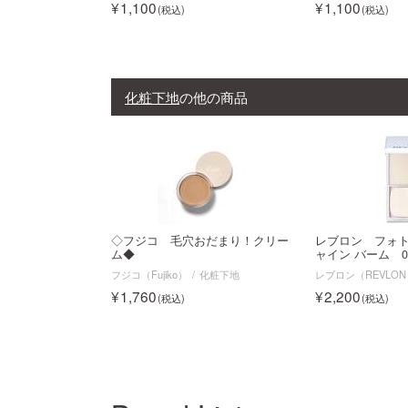
1,100
1,100
化粧下地
の他の商品
◇フジコ 毛穴おだまり！クリー
レブロン フォト
ム◆
ャイン バーム 0
フジコ（Fujiko）
化粧下地
レブロン（REVLO
1,760
2,200