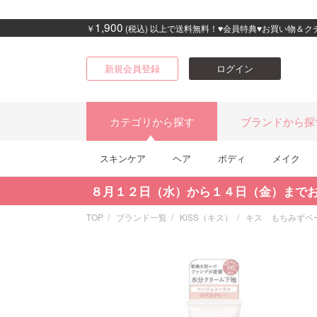
1,900
￥
(税込) 以上で送料無料！♥会員特典♥お買い物＆
新規会員登録
ログイン
カテゴリから探す
ブランドから探
スキンケア
ヘア
ボディ
メイク
８月１２日（水）から１４日（金）まで
TOP
ブランド一覧
KiSS（キス）
キス もちみずベ