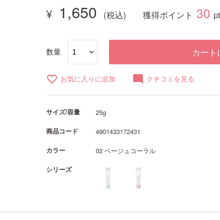
1,650
30
獲得ポイント
p
数量
カート
favorite_border
mode_comment
お気に入りに追加
クチコミを見る
サイズ/容量
25g
商品コード
4901433172431
カラー
02 ベージュコーラル
シリーズ