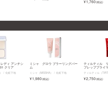
1,760
レディ アンチシ
ミシャ グロウ ブラーリングバー
ティルティル 
01 クリア
ム
プレッププライ
N）
化粧下地
ミシャ（MISSHA）
化粧下地
ティルティル（TIRT
1,980
2,750