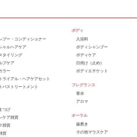
ボディ
ンプー・コンディショナー
入浴料
シャルヘアケア
ボディシャンプー
スタイリング
ボディケア
ルプケア
日焼け（止め）
カラー
ボディエチケット
トライアル・ヘアケアセット
フレグランス
トバストリートメント
香水
アロマ
まつげ
オーラル
ンケア雑貨
歯磨き
ク雑貨
その他マウスケア
雑貨