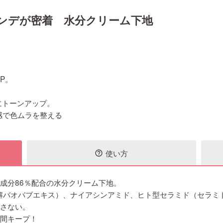
ンデが密着 水分クリーム下地
P。
にトーンアップ。
感で色ムラを整える
使い方
help_outline
成分86％配合の水分クリーム下地。
解バオバブエキス）、ナイアシンアミド、ヒト型セラミド（セラミ
がさない。
時間キープ！