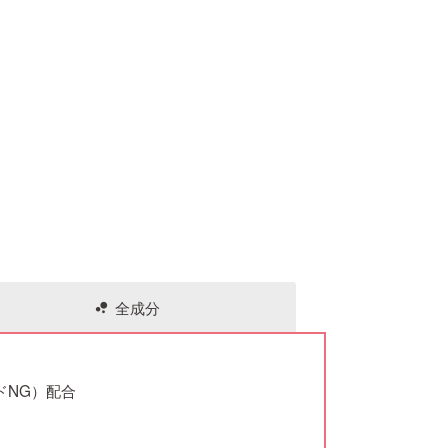
全成分
bubble_chart
ドNG）配合