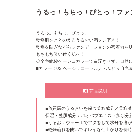
うるっ！もちっ！ぴとっ！ファ
うるっ。もちっ。ぴとっ。
乾燥肌をととのえるうるおい満タン下地！
乾燥を防ぎながらファンデーションの密着力をU
もちもち吸い付く肌へ！
◇全色絶妙ベージュカラーで白浮きせず、自然
■カラー：02 ベージュコーラル／ふんわり血色
商品説明
import_contacts
■角質層のうるおいを保つ美容成分／美容液
保湿・整肌成分：バオバブエキス（加水分
■うるおいヴェールでフタをして水分を逃
■乾燥崩れを防いでキレイな仕上がりを長