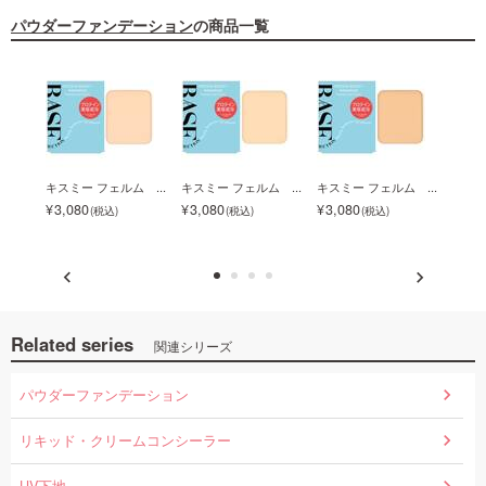
パウダーファンデーション
の商品一覧
S...
キスミー フェルム ...
キスミー フェルム ...
キスミー フェルム ...
エト
ル...
3,080
3,080
3,080
4,2
Related series
関連シリーズ
パウダーファンデーション
リキッド・クリームコンシーラー