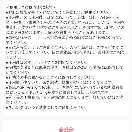
＜使用上及び保管上の注意＞
●お肌に異常が生じていないかよく注意してご使用ください。
●使用中、又は使用後、日光にあたって、赤味・はれ・かゆみ・刺
激・色抜け（白斑等）や黒ずみ等の異常があらわれたときは、使用を
中止し、皮フ科専門医等にご相談されることをおすすめします。その
まま使用を続けますと、症状を悪化させることがあります。
●傷やはれもの、しっしん等の異常がある部位にはご使用にならない
でください。
●目に入らないようご注意ください。入った場合は、こすらずすぐに
水で洗い流してください。目に異物感が残る場合は、眼科医にご相談
ください。
●使用後は必ずしっかりフタを閉めてください。
●極端に高温または低温の場所、直射日光のあたる場所には保管しな
いでください。
●乳幼児の手の届かないところに保管してください。
●使用量が少ないと、紫外線防止効果が得られにくくなります。
●商品のSPF表示及びPA表示は、国際的に定められている標準塗布量
に従い１ｃ㎡あたり2mgを皮フに塗布して測定した結果です。
●落下等の衝撃を与えると破損の原因になります。取り扱いにはご注
意ください。
●スポンジはいつも清潔にしてご使用ください。
全成分