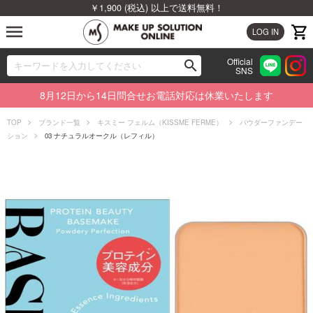
￥1,900 (税込) 以上で送料無料！
menu
LOG IN
Official
search
SNS
ブランドから探す
00
8月12日から14日問合せお電話対応は休業いたします
カテゴリから探す
TOP
ブランド一覧
キスミー フェルム（KISSME FERME）
パウダーファンデー
ション
03 ナチュラルオークル（レフィル）
新着商品から探す
ランキングから探す
特集から探す
ビューティジャーナルから探す