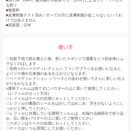
■SPF24 PA++／紫外線から肌を守り、日やけによるシミ・ソバカス
を防ぐ
■無香料
■皮膚刺激テスト済み／すべての方に皮膚刺激が起こらないというわ
けではありません
■原産国：日本
使い方
◇化粧下地で肌を整えた後、乾いたスポンジで適量をとり顔全体にム
ラなくのばします。
◇別売りのベースディレクション ファンデブラシをお使いになると、
よりツヤ感や立体感のある仕上がりになります。
◇ベースディレクション シリーズとのあわせ使いでさらに美しい仕上
がりをかなえます。
※透明フィルムは捨てずにパウダーの上に置いて使用してください。
［レフィルのセット方法］
◇レフィルはケースの左側にセットしてください。
◇レフィルの裏面のシールをはがしてはめこみ、浮きがないようにし
っかりと押してください。
◇レフィルに付属している透明フィルムは、右端の点線部分で折り込
み、広い面をパウダーの上に置いてご使用ください
◇スポンジはケースの右側にセットしてください。
◇ケースはいつも清潔にしてお使いください。