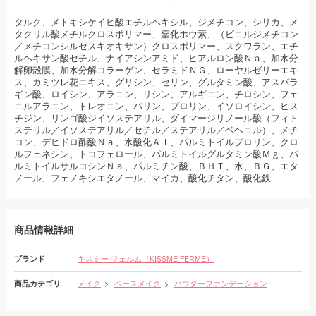
タルク、メトキシケイヒ酸エチルヘキシル、ジメチコン、シリカ、メ
タクリル酸メチルクロスポリマー、窒化ホウ素、（ビニルジメチコン
／メチコンシルセスキオキサン）クロスポリマー、スクワラン、エチ
ルヘキサン酸セチル、ナイアシンアミド、ヒアルロン酸Ｎａ、加水分
解卵殻膜、加水分解コラーゲン、セラミドＮＧ、ローヤルゼリーエキ
ス、カミツレ花エキス、グリシン、セリン、グルタミン酸、アスパラ
ギン酸、ロイシン、アラニン、リシン、アルギニン、チロシン、フェ
ニルアラニン、トレオニン、バリン、プロリン、イソロイシン、ヒス
チジン、リンゴ酸ジイソステアリル、ダイマージリノール酸（フィト
ステリル／イソステアリル／セチル／ステアリル／ベヘニル）、メチ
コン、デヒドロ酢酸Ｎａ、水酸化Ａｌ、パルミトイルプロリン、クロ
ルフェネシン、トコフェロール、パルミトイルグルタミン酸Ｍｇ、パ
ルミトイルサルコシンＮａ、パルミチン酸、ＢＨＴ、水、ＢＧ、エタ
ノール、フェノキシエタノール、マイカ、酸化チタン、酸化鉄
商品情報詳細
ブランド
キスミー フェルム（KISSME FERME）
商品カテゴリ
メイク
ベースメイク
パウダーファンデーション