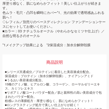
厚塗り感なく、肌になめらかフィット！美しい仕上がりが続きま
す。
色ムラ・毛穴・凸凹を瞬時にカバー*1、光の効果で透明感あふれる
肌へ！
◇レフィル／別売りのベースディレクション ファンデーションケー
スにセットしてお使いください.。
■カラー：03 ナチュラルオークル（やわらかなセミツヤ仕上げ）／
自然な明るさのオークル
*1メイクアップ効果による *2保湿成分：加水分解卵殻膜
商品説明
■シリーズ共通成分／プロテインに着目した美容液成分配合。
保湿成分：プロテイン（加水分解卵殻膜）、ナイアシンアミド
■うるおい美容液成分配合。
15種のアミノ酸、ヒアルロン酸、コラーゲン、ローヤルゼリーエキ
ス、カミツレエキス
■リポアミノ酸コートパウダー配合／肌と親和性の高い美容成分で包
まれたパウダー配合。
粉感レスの薄膜処方：厚塗り感なく、肌になめらかフィット！
■ロングラスティング処方で美しい仕上がりが続く！