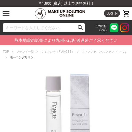
￥1,900 (税込) 以上で送料無料！
menu
LOG IN
Official
search
SNS
ブランドから探す
00
熊本地震の影響により九州へは配送遅延ご了承ください
カテゴリから探す
TOP
ブランド一覧
フィアンセ（FIANCEE）
フィアンセ パルファン ド トワレ
モーニングリネン
新着商品から探す
ランキングから探す
特集から探す
ビューティジャーナルから探す