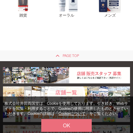
雑貨
オーラル
メンズ
keyboard_arrow_up
PAGE TOP
株式会社井田両国堂は、Cookieを使用しております。引き続き、Webサ
イトを閲覧・利用することで、Cookieの使用に同意したものとさせてい
ただきます。Cookieの詳細は「
Cookieについて
」をご覧ください。
OK