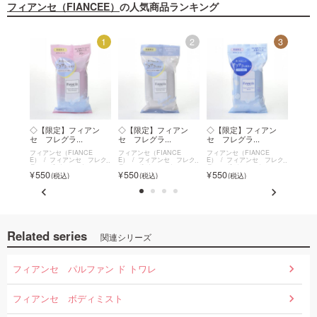
フィアンセ（FIANCEE）
の人気商品ランキング
12
1
2
3
アンセ
◇【限定】フィアン
◇【限定】フィアン
◇【限定】フィアン
フィ
セ フレグラ...
セ フレグラ...
セ フレグラ...
スト 
E
フィアンセ（FIANCE
フィアンセ（FIANCE
フィアンセ（FIANCE
フィアン
ボディ
E）
フィアンセ フレグ
E）
フィアンセ フレグ
E）
フィアンセ フレグ
E）
ランスボディシート
ランスボディシート
ランスボディシート
ミスト
550
550
550
1,3
Related series
関連シリーズ
フィアンセ パルファン ド トワレ
フィアンセ ボディミスト