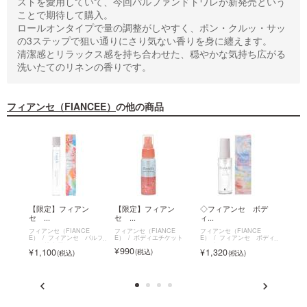
ストを愛用していて、今回パルファンドトワレが新発売という
ことで期待して購入。
ロールオンタイプで量の調整がしやすく、ポン・クルッ・サッ
の3ステップで狙い通りにさり気ない香りを身に纏えます。
清潔感とリラックス感を持ち合わせた、穏やかな気持ち広がる
洗いたてのリネンの香りです。
フィアンセ（FIANCEE）
の他の商品
イン
【限定】フィアン
【限定】フィアン
◇フィアンセ ボデ
【限
セ ...
セ ...
ィ...
セ ...
E
フィアンセ（FIANCE
フィアンセ（FIANCE
フィアンセ（FIANCE
フィアン
ポイン
E）
フィアンセ パルフ
E）
ボディエチケット
E）
フィアンセ ボディ
E）
ァン ド トワレ
ミスト
ミスト
990
1,100
1,320
1,3