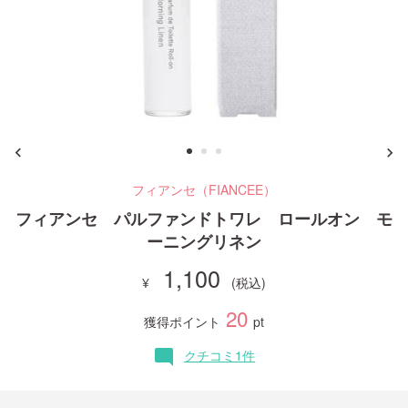
ご利用ガイド
お問い合わせ
フィアンセ（FIANCEE）
ログイン・新規会員登録
フィアンセ パルファンドトワレ ロールオン モ
ーニングリネン
1,100
20
獲得ポイント
pt
クチコミ1件
mode_comment