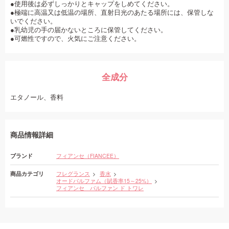
●使用後は必ずしっかりとキャップをしめてください。
●極端に高温又は低温の場所、直射日光のあたる場所には、保管しな
いでください。
●乳幼児の手の届かないところに保管してください。
●可燃性ですので、火気にご注意ください。
全成分
エタノール、香料
商品情報詳細
ブランド
フィアンセ（FIANCEE）
商品カテゴリ
フレグランス
香水
オードパルファム（賦香率15～25%）
フィアンセ パルファン ド トワレ