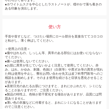
やわらかく香ります。
●ホワイトムスクを中心としたラストノートが、穏やかで落ち着きの
ある印象を演出します。
使い方
手首や首すじなど、つけたい場所にロール部分を直接当ててコロコロ
と転がし、薄く伸ばしてください。
＜使用上の注意＞
●傷やはれもの、しっしん等、異常のある部位にはお使いにならない
でください。
●腋へは使用しないでください。
●お肌に異常が生じていないかよく注意して使用してください。赤
み、はれ、かゆみ、刺激、色抜け（白斑等）や黒ずみ等の異常が現れ
た時は使用を中止し、弊社お問い合わせ先又は皮フ科専門医等へのご
相談をお勧めします。そのまま使用を続けると症状を悪化させること
があります。
●直射日光のあたるお肌につけますと、まれにかぶれたり、シミにな
ることがありますので、ご注意ください。
●製品の特性上、色味が若干変化する場合がありますが、品質には問
題ありません。
●薄い色の衣服などに付着すると、まれにシミになることがあります
のでご注意ください。