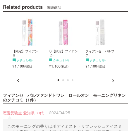
Related products
関連商品
ルフ
【限定】フィアン
◇【限定】フィアン
フィアンセ パルフ
◇【
セ ...
セ...
ァ...
セ...
クチコミ4件
クチコミ1件
クチコミ1件
ク
1,100
1,100
1,100
1,1
フィアンセ パルファンドトワレ ロールオン モーニングリネン
のクチコミ（1件）
2024/04/25
恋愛受験生 愛知県 30代
このモーニングの香りはボディミスト・リフレッシュアイスミ