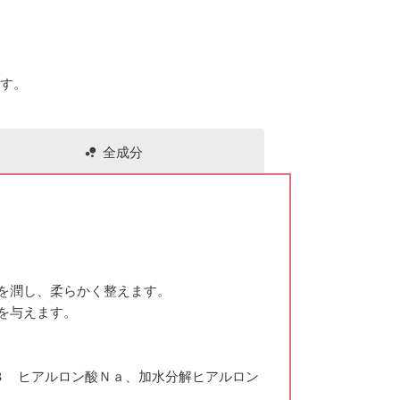
ます。
全成分
bubble_chart
を潤し、柔らかく整えます。
を与えます。
３ ヒアルロン酸Ｎａ、加水分解ヒアルロン