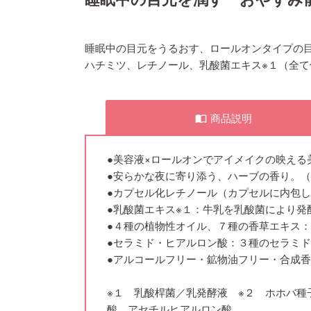
睡眠中の目元をうるおす、ロールオンタイプの
ハチミツ、レチノール、乳酸菌エキス※１（全
商品説明
import_contacts
●美容液×ロールオンでアイメイクの映える
●安らかな夜に寄り添う、ハーブの香り。
●カプセル化レチノール（カプセルに内包
●乳酸菌エキス※１：牛乳を乳酸菌により発
●４種の植物性オイル、７種の香草エキス
●セラミド・ヒアルロン酸：３種のセラミ
●アルコールフリー・鉱物油フリー・合成
※１ 乳酸桿菌／乳発酵液 ※２ ホホバ
酸、アセチルヒアルロン酸