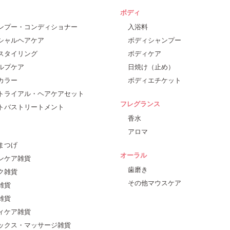
ボディ
ンプー・コンディショナー
入浴料
シャルヘアケア
ボディシャンプー
スタイリング
ボディケア
ルプケア
日焼け（止め）
カラー
ボディエチケット
トライアル・ヘアケアセット
フレグランス
トバストリートメント
香水
アロマ
まつげ
オーラル
ンケア雑貨
歯磨き
ク雑貨
その他マウスケア
雑貨
雑貨
ィケア雑貨
ックス・マッサージ雑貨