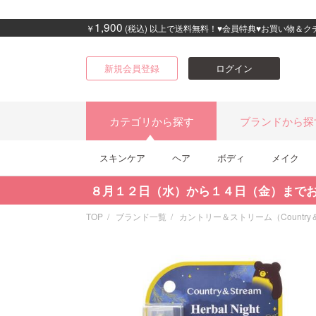
1,900
￥
(税込) 以上で送料無料！♥会員特典♥お買い物＆
新規会員登録
ログイン
カテゴリから探す
ブランドから探
スキンケア
ヘア
ボディ
メイク
８月１２日（水）から１４日（金）まで
TOP
ブランド一覧
カントリー＆ストリーム（Country＆