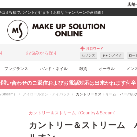
店舗
クチコミ投稿でポイントが貯まる！お得なキャンペーン企画満載！
wb_sunny
注目ワード
す
お悩みから探す
セザンヌ
キャンメイク
ロー
フレグランス
ハンド・ネイル
雑貨
オーラル
メン
お問い合わせのご返信およびお電話対応は出来かねます何卒
Stream）
アイロールオン・アイパッチ
カントリー＆ストリーム ハーバル
カントリー＆ストリーム（Country＆Stream）
カントリー＆ストリーム 
ルオン