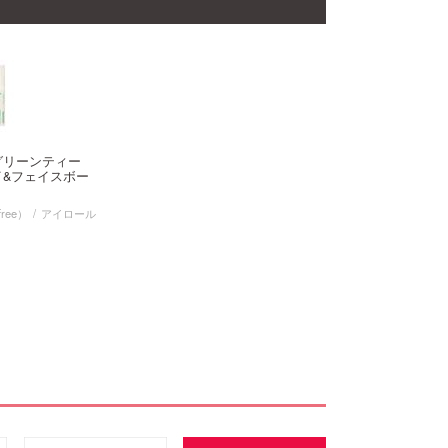
グリーンティー
イ&フェイスボー
ree）
アイロール