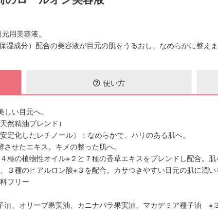
目元用美容液。
て保湿成分）配合の美容液が目元の肌をうるおし、なめらかに整え
使い方
help_outline
美しい目元へ。
（天然精油ブレンド）
し安定化したレチノール）：なめらかで、ハリのある肌へ。
酵させたエキス。キメの整った肌へ。
：４種の植物性オイル※２と７種の香草エキスをブレンドし配合。肌
ド、３種のヒアルロン酸※３を配合。カサつきやすい目元の肌に潤い
香料フリー
種子油、オリーブ果実油、カニナバラ果実油、マカデミア種子油 ※