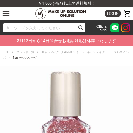
￥1,900 (税込) 以上で送料無料！
menu
LOG IN
Official
search
SNS
ブランドから探す
00
8月12日から14日問合せお電話対応は休業いたします
カテゴリから探す
TOP
ブランド一覧
キャンメイク（CANMAKE）
キャンメイク カラフルネイル
ズ
N25 カシスソーダ
新着商品から探す
ランキングから探す
特集から探す
ビューティジャーナルから探す