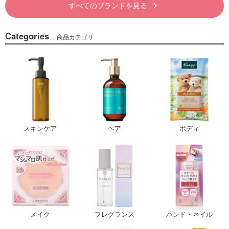
すべてのブランドを見る
keyboard_arrow_right
Categories
商品カテゴリ
スキンケア
ヘア
ボディ
メイク
フレグランス
ハンド・ネイル