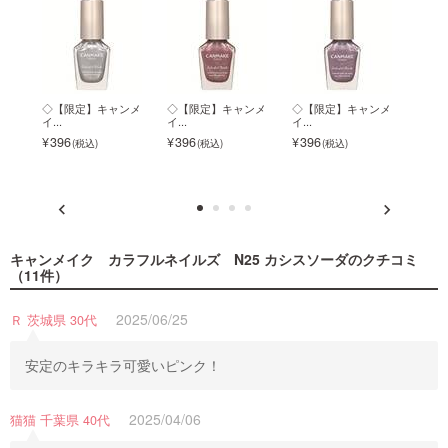
 カ
◇【限定】キャンメ
◇【限定】キャンメ
◇【限定】キャンメ
◇キ
イ...
イ...
イ...
ラ...
396
396
396
ク
396
キャンメイク カラフルネイルズ N25 カシスソーダ
のクチコミ
（11件）
2025/06/25
Ｒ 茨城県 30代
安定のキラキラ可愛いピンク！
2025/04/06
猫猫 千葉県 40代