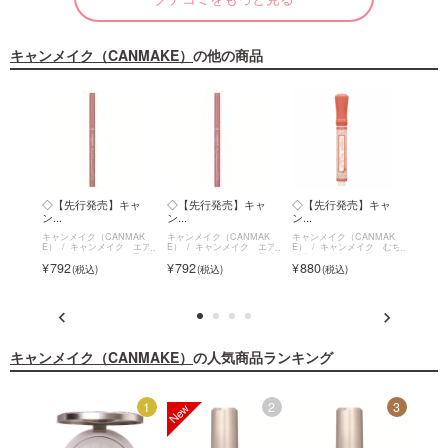
キャンメイク（CANMAKE）
の他の商品
イル
◇【先行発売】キャ
◇【先行発売】キャ
◇【先行発売】キャ
◇【
ン...
ン...
ン...
ン...
MAK
キャンメイク（CANMAK
キャンメイク（CANMAK
キャンメイク（CANMAK
キャン
 イル
E）
キャンメイク エア
E）
キャンメイク エア
E）
キャンメイク むち
E）
ニッシ
リーエクステンションライ
リーエクステンションライ
ぷるティント～シアーバー
ぷるテ
792
792
880
880
om～
ナー
ナー
ム～
ム～
キャンメイク（CANMAKE）
の人気商品ランキング
12
1
2
3