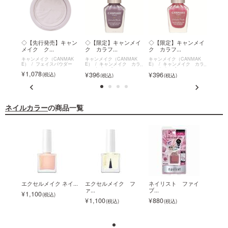
クリー
◇【先行発売】キャン
◇【限定】キャンメイ
◇【限定】キャンメイ
◇【
メイク ク...
ク カラフ...
ク カラフ...
ク カ
MAK
キャンメイク（CANMAK
キャンメイク（CANMAK
キャンメイク（CANMAK
キャン
 クリ
E）
フェイスパウダー
E）
キャンメイク カラ
E）
キャンメイク カラ
E）
ー
フルネイルズ
フルネイルズ
フルネ
1,078
396
396
396
ネイルカラー
の商品一覧
ァイ
エクセルメイク ネイ...
エクセルメイク フ
ネイリスト ファイ
エクセ
ァ...
ブ...
1,100
1,1
1,100
880