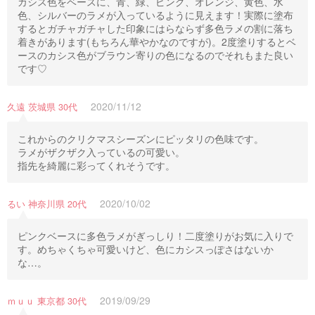
カシス色をベースに、青、緑、ピンク、オレンジ、黄色、水
色、シルバーのラメが入っているように見えます！実際に塗布
するとガチャガチャした印象にはらならず多色ラメの割に落ち
着きがあります(もちろん華やかなのですが)。2度塗りするとベ
ースのカシス色がブラウン寄りの色になるのでそれもまた良い
です♡
2020/11/12
久遠 茨城県 30代
これからのクリクマスシーズンにピッタリの色味です。
ラメがザクザク入っているの可愛い。
指先を綺麗に彩ってくれそうです。
2020/10/02
るい 神奈川県 20代
ピンクベースに多色ラメがぎっしり！二度塗りがお気に入りで
す。めちゃくちゃ可愛いけど、色にカシスっぽさはないか
な…。
2019/09/29
ｍｕｕ 東京都 30代