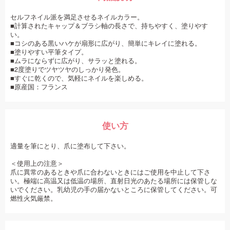
セルフネイル派を満足させるネイルカラー。
■計算されたキャップ＆ブラシ軸の長さで、持ちやすく、塗りやす
い。
■コシのある黒いハケが扇形に広がり、簡単にキレイに塗れる。
■塗りやすい平筆タイプ。
■ムラにならずに広がり、サラッと塗れる。
■2度塗りでツヤツヤのしっかり発色。
■すぐに乾くので、気軽にネイルを楽しめる。
■原産国：フランス
使い方
適量を筆にとり、爪に塗布して下さい。
＜使用上の注意＞
爪に異常のあるときや爪に合わないときにはご使用を中止して下さ
い。極端に高温又は低温の場所、直射日光のあたる場所には保管しな
いでください。乳幼児の手の届かないところに保管してください。可
燃性火気厳禁。