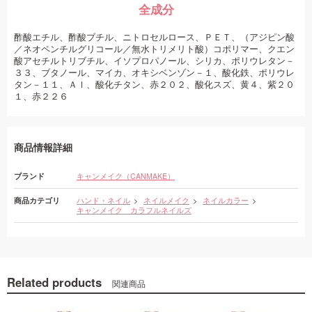
全成分
酢酸エチル、酢酸ブチル、ニトロセルロース、ＰＥＴ、（アジピン酸
／ネオペンチルグリコール／無水トリメリト酸）コポリマー、クエン
酸アセチルトリブチル、イソプロパノール、シリカ、ポリウレタン－
３３、ブタノール、マイカ、オキシベンゾン－１、酸化鉄、ポリウレ
タン－１１、Ａｌ、酸化チタン、赤２０２、酸化スズ、黄４、紫２０
１、赤２２６
商品情報詳細
ブランド
キャンメイク（CANMAKE）
商品カテゴリ
ハンド・ネイル
ネイルメイク
ネイルカラー
キャンメイク カラフルネイルズ
Related products
関連商品