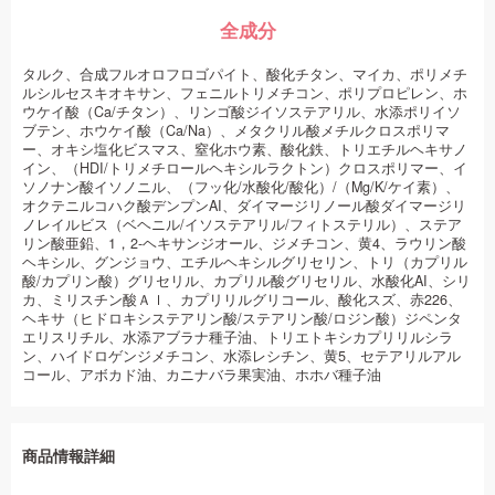
全成分
タルク、合成フルオロフロゴパイト、酸化チタン、マイカ、ポリメチ
ルシルセスキオキサン、フェニルトリメチコン、ポリプロピレン、ホ
ウケイ酸（Ca/チタン）、リンゴ酸ジイソステアリル、水添ポリイソ
ブテン、ホウケイ酸（Ca/Na）、メタクリル酸メチルクロスポリマ
ー、オキシ塩化ビスマス、窒化ホウ素、酸化鉄、トリエチルヘキサノ
イン、（HDI/トリメチロールヘキシルラクトン）クロスポリマー、イ
ソノナン酸イソノニル、（フッ化/水酸化/酸化）/（Mg/K/ケイ素）、
オクテニルコハク酸デンプンAI、ダイマージリノール酸ダイマージリ
ノレイルビス（ベヘニル/イソステアリル/フィトステリル）、ステア
リン酸亜鉛、1，2-ヘキサンジオール、ジメチコン、黄4、ラウリン酸
ヘキシル、グンジョウ、エチルヘキシルグリセリン、トリ（カプリル
酸/カプリン酸）グリセリル、カプリル酸グリセリル、水酸化AI、シリ
カ、ミリスチン酸Ａｌ、カプリリルグリコール、酸化スズ、赤226、
ヘキサ（ヒドロキシステアリン酸/ステアリン酸/ロジン酸）ジペンタ
エリスリチル、水添アブラナ種子油、トリエトキシカプリリルシラ
ン、ハイドロゲンジメチコン、水添レシチン、黄5、セテアリルアル
コール、アボカド油、カニナバラ果実油、ホホバ種子油
商品情報詳細