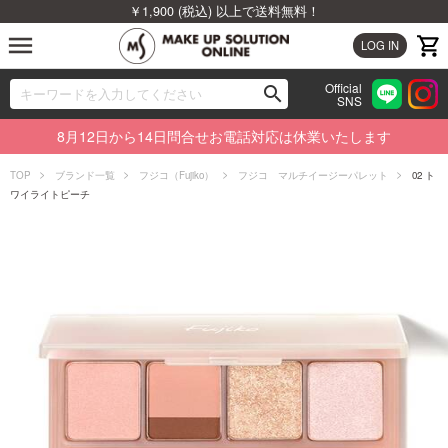
￥1,900 (税込) 以上で送料無料！
menu
LOG IN
Official
search
SNS
ブランドから探す
00
8月12日から14日問合せお電話対応は休業いたします
カテゴリから探す
TOP
ブランド一覧
フジコ（Fujiko）
フジコ マルチイージーパレット
02 ト
ワイライトピーチ
新着商品から探す
ランキングから探す
特集から探す
ビューティジャーナルから探す