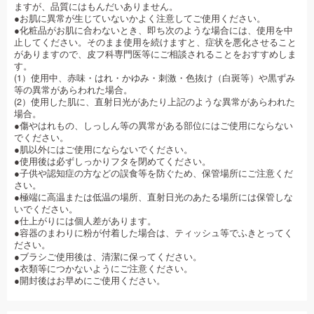
ますが、品質にはもんだいありません。
●お肌に異常が生じていないかよく注意してご使用ください。
●化粧品がお肌に合わないとき、即ち次のような場合には、使用を中
止してください。そのまま使用を続けますと、症状を悪化させること
がありますので、皮フ科専門医等にご相談されることをおすすめしま
す。
(1）使用中、赤味・はれ・かゆみ・刺激・色抜け（白斑等）や黒ずみ
等の異常があらわれた場合。
(2）使用した肌に、直射日光があたり上記のような異常があらわれた
場合。
●傷やはれもの、しっしん等の異常がある部位にはご使用にならない
でください。
●肌以外にはご使用にならないでください。
●使用後は必ずしっかりフタを閉めてください。
●子供や認知症の方などの誤食等を防ぐため、保管場所にご注意くだ
さい。
●極端に高温または低温の場所、直射日光のあたる場所には保管しな
いでください。
●仕上がりには個人差があります。
●容器のまわりに粉が付着した場合は、ティッシュ等でふきとってく
ださい。
●ブラシご使用後は、清潔に保ってください。
●衣類等につかないようにご注意ください。
●開封後はお早めにご使用ください。