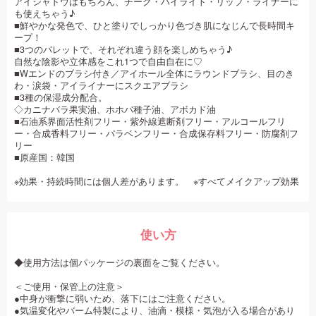
アイシャドウはもちろん、チーク・ハイライト・リップ・ライナーに
も使えちゃう♪
■鮮やかな発色で、ひと塗りでしっかり色づき肌になじんで長時間キ
ープ！
■3つのパレットで、それぞれ違う顔を楽しめちゃう♪
自然な陰影や立体感をこれ1つで自由自在に♡
■Wエンドのブラシ付き／アイホール全体にラウンドブラシ、目のき
わ・涙袋・アイライナーにスクエアブラシ
■3種の保湿成分配合。
◇カニナバラ果実油、ホホバ種子油、アボカド油
■石油系界面活性剤フリー・紫外線遮断剤フリー・アルコールフリ
ー・合成香料フリー・パラベンフリー・合成保存料フリー・防腐剤フ
リー
■原産国：韓国
※効果・持続時間には個人差があります。 ※すべてメイクアップ効果
使い方
◆使用方法は個パッケージの裏面をご覧ください。
＜ご使用・保管上の注意＞
●中身が衝撃に弱いため、落下にはご注意ください。
●気温変化やバーム特製により、油滴・模様・気泡が入る場合があり