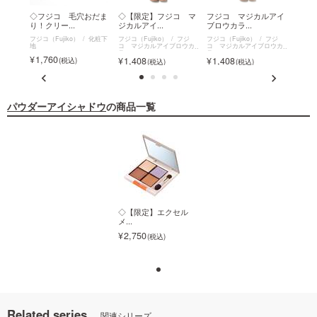
もチー
◇フジコ 毛穴おだま
◇【限定】フジコ マ
フジコ マジカルアイ
フジ
り！クリー...
ジカルアイ...
ブロウカラ...
ブロウ
フジ
フジコ（Fujiko）
化粧下
フジコ（Fujiko）
フジ
フジコ（Fujiko）
フジ
フジコ（
地
コ マジカルアイブロウカ
コ マジカルアイブロウカ
コ マ
ラー
ラー
ラー
1,760
1,408
1,408
1,4
パウダーアイシャドウ
の商品一覧
◇【限定】エクセル
◇【限定】エクセル
メ...
メ...
2,750
2,750
Related series
関連シリーズ