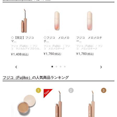
ルア
◇【限定】フジコ
◇フジコ メロメロ
フジコ メロメロチ
◇フ
マ...
チ...
ー...
ま...
フジ
フジコ（Fujiko）
フジ
フジコ（Fujiko）
フジ
フジコ（Fujiko）
フジ
フジコ（
ロウカ
コ マジカルアイブロウカ
コ メロメロチーク
コ メロメロチーク
地
ラー
1,760
1,760
1,7
1,408
フジコ（Fujiko）
の人気商品ランキング
12
1
2
3