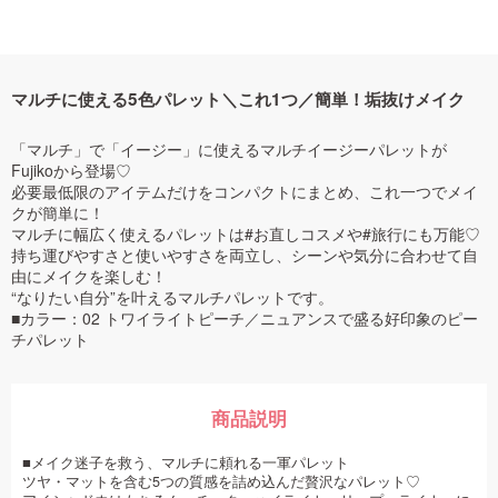
マルチに使える5色パレット＼これ1つ／簡単！垢抜けメイク
「マルチ」で「イージー」に使えるマルチイージーパレットが
Fujikoから登場♡
必要最低限のアイテムだけをコンパクトにまとめ、これ一つでメイ
クが簡単に！
マルチに幅広く使えるパレットは#お直しコスメや#旅行にも万能♡
持ち運びやすさと使いやすさを両立し、シーンや気分に合わせて自
由にメイクを楽しむ！
“なりたい自分”を叶えるマルチパレットです。
■カラー：02 トワイライトピーチ／ニュアンスで盛る好印象のピー
チパレット
商品説明
■メイク迷子を救う、マルチに頼れる一軍パレット
ツヤ・マットを含む5つの質感を詰め込んだ贅沢なパレット♡