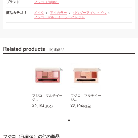
ブランド
フジコ（Fujiko）
商品カテゴリ
メイク
アイカラー
パウダーアイシャドウ
フジコ マルチイージーパレット
Related products
関連商品
ジコ マルチイー
フジコ マルチイー
フジコ マルチイー
フジコ マルチイ
ジ...
ジ...
ジ...
194
2,194
2,194
2,194
フジコ（Fujiko）
の他の商品