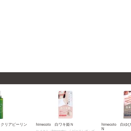
 クリアピーリン
himecoto 白ワキ姫Ｎ
himecoto 
N
ヒメコト（himecoto）
ピーリング・ゴ