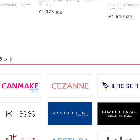
マージュ
aMarche）
ピー
ヒメコト（himecot
マージュ
1,375
1,540
ランド