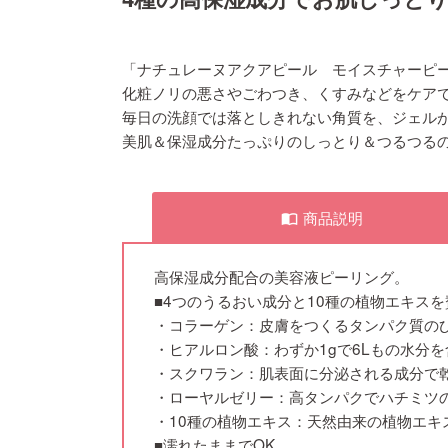
「ナチュレーヌアクアピール モイスチャーピ
化粧ノリの悪さやごわつき、くすみなどをケア
毎日の洗顔では落としきれない角質を、ジェル
美肌＆保湿成分たっぷりのしっとり＆つるつる
商品説明
import_contacts
高保湿成分配合の美容液ピーリング。
■4つのうるおい成分と10種の植物エキス
・コラーゲン：皮膚をつくるタンパク質の
・ヒアルロン酸：わずか1gで6Lもの水分
・スクワラン：肌表面に分泌される成分で
・ローヤルゼリー：高タンパクでハチミツ
・10種の植物エキス：天然由来の植物エキ
■濡れたままでOK