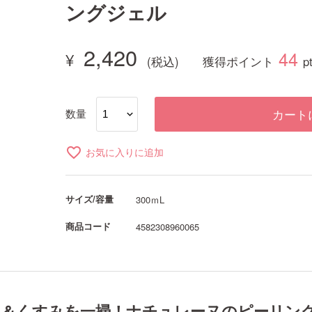
ングジェル
2,420
44
獲得ポイント
p
数量
カート
favorite_border
お気に入りに追加
サイズ/容量
300ｍL
商品コード
4582308960065
り＆くすみを一掃！ナチュレーヌのピーリン