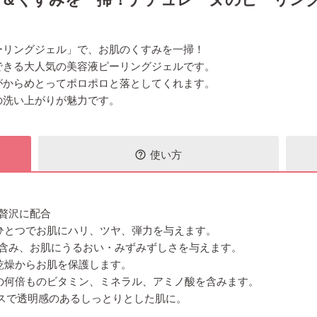
ーリングジェル」で、お肌のくすみを一掃！
できる大人気の美容液ピーリングジェルです。
がからめとってポロポロと落としてくれます。
の洗い上がりが魅力です。
使い方
help_outline
を贅沢に配合
ひとつでお肌にハリ、ツヤ、弾力を与えます。
を含み、お肌にうるおい・みずみずしさを与えます。
乾燥からお肌を保護します。
の何倍ものビタミン、ミネラル、アミノ酸を含みます。
スで透明感のあるしっとりとした肌に。