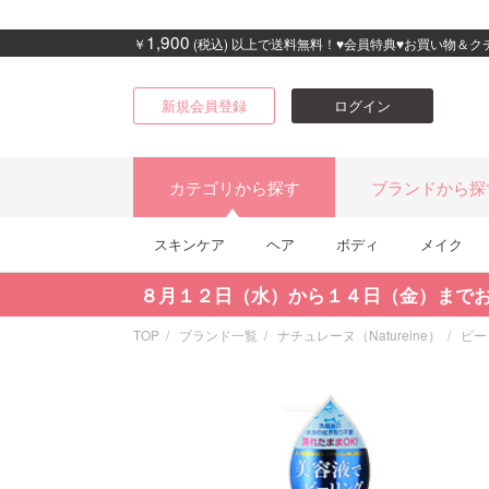
1,900
￥
(税込) 以上で送料無料！♥会員特典♥お買い物＆
新規会員登録
ログイン
カテゴリから探す
ブランドから探
スキンケア
ヘア
ボディ
メイク
８月１２日（水）から１４日（金）まで
TOP
ブランド一覧
ナチュレーヌ（Natureine）
ピー