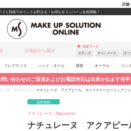
店舗
クチコミ投稿でポイントが貯まる！お得なキャンペーン企画満載！
wb_sunny
注目ワード
す
お悩みから探す
セザンヌ
キャンメイク
ロー
フレグランス
ハンド・ネイル
雑貨
オーラル
メン
お問い合わせのご返信およびお電話対応は出来かねます何卒
リング・ゴマージュ
ナチュレーヌ アクアピール モイスチャーピーリングジェ
送料無料
ナチュレーヌ（Natureine）
ナチュレーヌ アクアピー