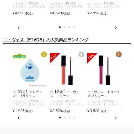
S）
エトヴォス（ETVOS）
エトヴォス（ETVOS）
エトヴォス（ETVOS）
エトヴォ
トメン
エトヴォス ミネラルクラ
エトヴォス ミネラルクラ
エトヴォス ミネラルアイ
エトヴ
ー
ッシィシャドー
ッシィシャドー
バーム
バーム
4,620
4,620
2,992
2,9
エトヴォス（ETVOS）
の人気商品ランキング
12
1
2
3
ネラル
◇【限定】エトヴォ
◇【限定】エトヴォ
エトヴォス トリート
エト
ス リラクシ...
ス トリート...
メントルー...
マルチ
S）
エトヴォス（ETVOS）
エトヴォス（ETVOS）
エトヴォス（ETVOS）
エトヴォ
ルクラ
エトヴォス リラクシング
エトヴォス トリートメン
エトヴォス トリートメン
エトヴ
マッサージブラシ
トルージュプランパー
トルージュプランパー
チパウ
1,925
3,520
3,520
2,7