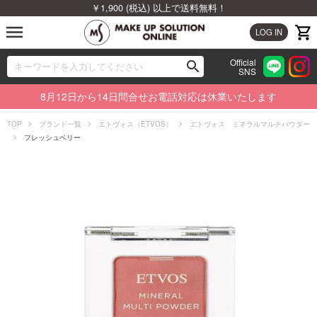
￥1,900 (税込) 以上で送料無料！
menu
LOG IN
Official
search
SNS
ブランドから探す
00
8月12日から14日問合せお電話対応は休業いたします
カテゴリから探す
TOP
ブランド一覧
エトヴォス（ETVOS）
エトヴォス ミネラルマルチパウダー
フレッシュベリー
新着商品から探す
ランキングから探す
特集から探す
ビューティジャーナルから探す