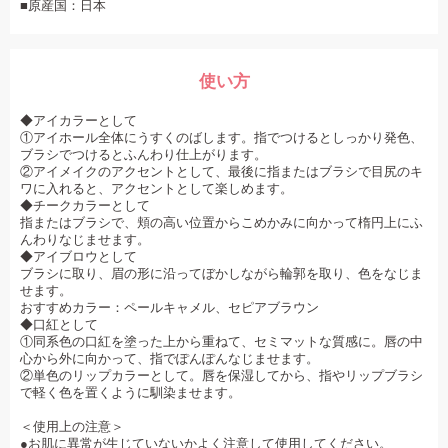
■原産国：日本
使い方
◆アイカラーとして
①アイホール全体にうすくのばします。指でつけるとしっかり発色、
ブラシでつけるとふんわり仕上がります。
②アイメイクのアクセントとして、最後に指またはブラシで目尻のキ
ワに入れると、アクセントとして楽しめます。
◆チークカラーとして
指またはブラシで、頬の高い位置からこめかみに向かって楕円上にふ
んわりなじませます。
◆アイブロウとして
ブラシに取り、眉の形に沿ってぼかしながら輪郭を取り、色をなじま
せます。
おすすめカラー：ペールキャメル、セピアブラウン
◆口紅として
①同系色の口紅を塗った上から重ねて、セミマットな質感に。唇の中
心から外に向かって、指でぽんぽんなじませます。
②単色のリップカラーとして。唇を保湿してから、指やリップブラシ
で軽く色を置くように馴染ませます。
＜使用上の注意＞
●お肌に異常が生じていないかよく注意して使用してください。