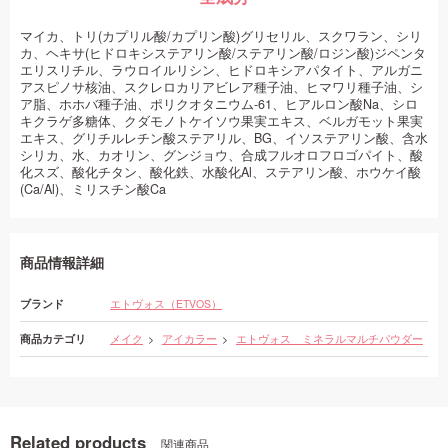
マイカ、トリ(カプリル酸/カプリン酸)グリセリル、スクワラン、シリ
カ、ヘキサ(ヒドロキシステアリン酸/ステアリン酸/ロジン酸)ジペンタ
エリスリチル、ラウロイルリシン、ヒドロキシアパタイト、アルガニ
アスピノサ核油、スクレロカリアビレア種子油、ヒマワリ種子油、シ
ア脂、ホホバ種子油、ポリクオタニウム-61、ヒアルロン酸Na、シロ
キクラゲ多糖体、クダモノトケイソウ果実エキス、ベルガモット果実
エキス、グリチルレチン酸ステアリル、BG、イソステアリン酸、含水
シリカ、水、カオリン、グンジョウ、合成フルオロフロゴパイト、酸
化スズ、酸化チタン、酸化鉄、水酸化Al、ステアリン酸、ホウケイ酸
(Ca/Al)、ミリスチン酸Ca
商品情報詳細
ブランド
エトヴォス（ETVOS）
商品カテゴリ
メイク
アイカラー
エトヴォス ミネラルマルチパウダー
Related products
関連商品