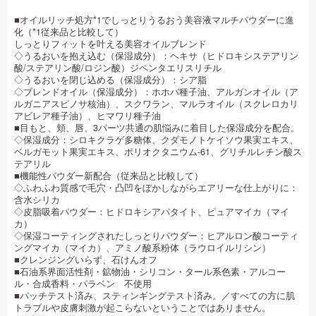
■オイルリッチ処方*1でしっとりうるおう美容液マルチパウダーに進
化（*1従来品と比較して）
しっとりフィットを叶える美容オイルブレンド
◇うるおいを抱え込む（保湿成分）：ヘキサ（ヒドロキシステアリン
酸/ステアリン酸/ロジン酸）ジペンタエリスリチル
◇うるおいを閉じ込める（保湿成分）：シア脂
◇ブレンドオイル（保湿成分）：ホホバ種子油、アルガンオイル（ア
ルガニアスピノサ核油）、スクワラン、マルラオイル（スクレロカリ
アビレア種子油）、ヒマワリ種子油
■目もと、頬、唇、3パーツ共通の肌悩みに着目した保湿成分を配合。
◇保湿成分：シロキクラゲ多糖体、クダモノトケイソウ果実エキス、
ベルガモット果実エキス、ポリオクタニウム-61、グリチルレチン酸ス
テアリル
■機能性パウダー新配合（従来品と比較して）
◇ふわふわ質感で毛穴・凸凹をぼかしながらエアリーな仕上がりに：
含水シリカ
◇皮脂吸着パウダー：ヒドロキシアパタイト、ピュアマイカ（マイ
カ）
◇保湿コーティングされたしっとりパウダー：ヒアルロン酸コーティ
ングマイカ（マイカ）、アミノ酸系粉体（ラウロイルリシン）
■クレンジングいらず、石けんオフ
■石油系界面活性剤・鉱物油・シリコン・タール系色素・アルコー
ル・合成香料・パラベン 不使用
■パッチテスト済み、スティンギングテスト済み。／すべての方に肌
トラブルや皮膚刺激が起こらないということではありません。