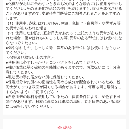
●化粧品がお肌に合わないとき即ち次のような場合には､使用を中止し
てください｡そのまま化粧品類の使用を続けますと､症状を悪化させる
ことがありますので､皮膚科専門医等にご相談されることをおすすめ
します｡
（1）使用中､赤味､はれ､かゆみ､刺激、色抜け（白斑等）や黒ずみ等
の異常があらわれた場合
（2）使用したお肌に､直射日光があたって上記のような異常があらわ
れた場合 傷やはれもの､しっしん等､異常のある部位にはお使いにな
らないでください｡
●傷やはれもの、しっしん等、異常のある部位にはお使いにならない
でください。
＜保管及び取扱い上の注意＞
●使用後は必ずしっかりとコンパクトをしめてください。
●強い衝撃に弱く破損の可能性がありますので、お取扱いには十分注
意してください。
●乳幼児の手に届かない所に保管してください。
●保湿成分やお肌への密着性を高める成分が配合されているため、粉
同士がくっつき表面が固くなる場合があります。何度も同じ場所をこ
すらないようにご使用ください。
●自然由来の原料を使用しているため、保管条件により、変色する可
能性があります。極端に高温又は低温の場所、直射日光のあたる場所
には保管しないでください。
全成分