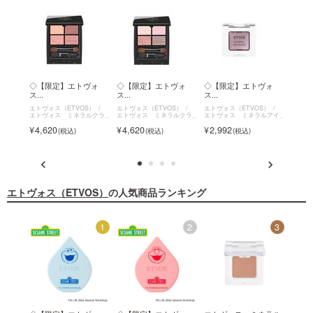
リー
◇【限定】エトヴォ
◇【限定】エトヴォ
◇【限定】エトヴォ
◇【
ス...
ス...
ス...
ス...
S）
エトヴォス（ETVOS）
エトヴォス（ETVOS）
エトヴォス（ETVOS）
エトヴォ
トメン
エトヴォス ミネラルクラ
エトヴォス ミネラルクラ
エトヴォス ミネラルアイ
エトヴ
ー
ッシィシャドー
ッシィシャドー
バーム
バーム
4,620
4,620
2,992
2,9
エトヴォス（ETVOS）
の人気商品ランキング
12
1
2
3