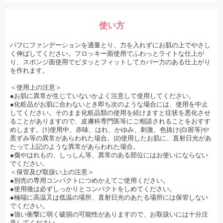
使い方
パフにファンデーションを適量とり、力を入れずにお肌の上でやさし
く伸ばしてください。フロッキー面使用でふわっとライトな仕上が
り、スポンジ面使用でピタッとフィットしてカバー力のある仕上がり
を作れます。
＜使用上の注意＞
●お肌に異常が生じていないかよく注意して使用してください。
●化粧品がお肌に合わないとき即ち次のような場合には、使用を中止
してください。そのまま化粧品類の使用を続けますと症状を悪化させ
ることがありますので、皮膚科専門医等にご相談されることをおすす
めします。(1)使用中、赤味、はれ、かゆみ、刺激、色抜け(白斑等)や
黒ずみ等の異常があらわれた場合。(2)使用したお肌に、直射日光があ
たって上記のような異常があらわれた場合。
●傷やはれもの、しっしん等、異常のある部位にはお使いにならない
でください。
＜保管及び取扱い上の注意＞
●別売の専用コンパクトにつめかえてご使用ください。
●使用後は必ずしっかりとコンパクトをしめてください。
●極端に高温又は低温の場所、直射日光のあたる場所には保管しない
でください。
●強い衝撃に弱く破損の可能性がありますので、お取扱いには十分注
意してください。