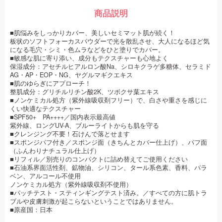
商品説明
■肌悩みをしっかりカバー、美しいセミマット肌が続く！
板状のソフトフォーカスパウダーで光を散乱させ、大人になるほど気
になる毛穴・シミ・色ムラなどをひと塗りでカバー。
■敏感な肌に寄り添い、成分もテクスチャーも心地よく
保湿成分：アセチルヒアルロン酸Na、シロキクラゲ多糖体、セラミド
AG・AP・EOP・NG、ヤグルマギクエキス
■肌のゆらぎにアプローチ！
整肌成分：グリチルリチン酸2K、ツボクサ葉エキス
■ノンケミカル処方（紫外線吸収剤フリー）で、白さや重さを感じに
くい快適なテクスチャー
■SPF50+ PA++++／国内表示最高値
紫外線、ロングUV-A、ブルーライトからも肌を守る
■クレンジング不要！石けんで落とせます
■スポンジパフ付き／スポンジ面（きちんとカバー仕上げ）、パフ面
（ふんわりナチュラル仕上げ）
■リフィル／別売りのコンパクトに詰め替えてご使用ください
■石油系界面活性剤、鉱物油、シリコン、タール系色素、香料、パラ
ベン、アルコール不使用
ノンケミカル処方（紫外線吸収剤不使用）
■パッチテスト・スティンギングテスト済み。／すべての方に肌トラ
ブルや皮膚刺激が起こらないということではありません。
■原産国：日本