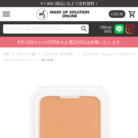
￥1,900 (税込) 以上で送料無料！
menu
LOG IN
Official
search
SNS
ブランドから探す
00
8月12日から14日問合せお電話対応は休業いたします
カテゴリから探す
TOP
ブランド一覧
エトヴォス（ETVOS）
エトヴォス タイムレスフォギーミネ
ラルファンデーション
オークル
新着商品から探す
ランキングから探す
特集から探す
ビューティジャーナルから探す