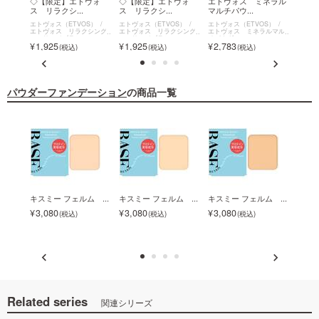
ネラル
◇【限定】エトヴォ
◇【限定】エトヴォ
エトヴォス ミネラル
エト
ス リラクシ...
ス リラクシ...
マルチパウ...
クラッ
S）
エトヴォス（ETVOS）
エトヴォス（ETVOS）
エトヴォス（ETVOS）
エトヴォ
ルマル
エトヴォス リラクシング
エトヴォス リラクシング
エトヴォス ミネラルマル
エトヴ
マッサージブラシ
マッサージブラシ
チパウダー
ッシィ
1,925
1,925
2,783
4,6
パウダーファンデーション
の商品一覧
S...
キスミー フェルム ...
キスミー フェルム ...
キスミー フェルム ...
キスミ
3,080
3,080
3,080
3,0
Related series
関連シリーズ