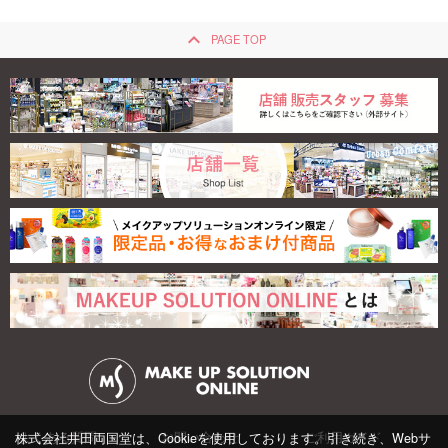
keyboard_arrow_up
PAGE TOP
よくある質問
お問い合わせ
ご利用ガイド
株式会社井田両国堂は、Cookieを使用しております。引き続き、Webサ