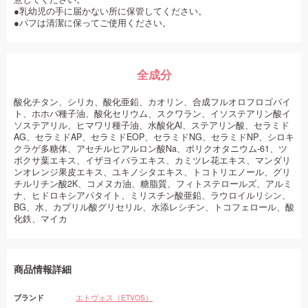
●乳幼児の手に届かない所に保管してください。
●パフは清潔に保ってご使用ください。
全成分
酸化チタン、シリカ、酸化亜鉛、カオリン、合成フルオロフロゴパイ
ト、ホホバ種子油、酸化セリウム、スクワラン、イソステアリン酸イ
ソステアリル、ヒマワリ種子油、水酸化Al、ステアリン酸、セラミド
AG、セラミドAP、セラミドEOP、セラミドNG、セラミドNP、シロキ
クラゲ多糖体、アセチルヒアルロン酸Na、ポリクオタニウム-61、ツ
ボクサ葉エキス、イザヨイバラエキス、カミツレ花エキス、マンダリ
ンオレンジ果皮エキス、ユキノシタエキス、トコトリエノール、グリ
チルリチン酸2K、コメヌカ油、糖脂質、フィトステロールズ、アルミ
ナ、ヒドロキシアパタイト、ミリスチン酸亜鉛、ラウロイルリシン、
BG、水、カプリル酸グリセリル、水添レシチン、トコフェロール、酸
化鉄、マイカ
商品情報詳細
ブランド
エトヴォス（ETVOS）